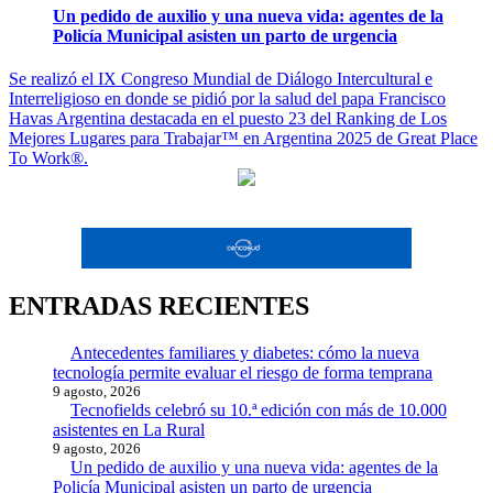
Un pedido de auxilio y una nueva vida: agentes de la
Policía Municipal asisten un parto de urgencia
Navegación
Se realizó el IX Congreso Mundial de Diálogo Intercultural e
Interreligioso en donde se pidió por la salud del papa Francisco
de
Havas Argentina destacada en el puesto 23 del Ranking de Los
entradas
Mejores Lugares para Trabajar™ en Argentina 2025 de Great Place
To Work®.
ENTRADAS RECIENTES
Antecedentes familiares y diabetes: cómo la nueva
tecnología permite evaluar el riesgo de forma temprana
9 agosto, 2026
Tecnofields celebró su 10.ª edición con más de 10.000
asistentes en La Rural
9 agosto, 2026
Un pedido de auxilio y una nueva vida: agentes de la
Policía Municipal asisten un parto de urgencia