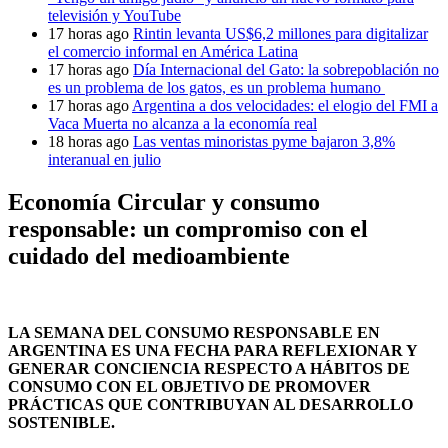
televisión y YouTube
17 horas ago
Rintin levanta US$6,2 millones para digitalizar
el comercio informal en América Latina
17 horas ago
Día Internacional del Gato: la sobrepoblación no
es un problema de los gatos, es un problema humano
17 horas ago
Argentina a dos velocidades: el elogio del FMI a
Vaca Muerta no alcanza a la economía real
18 horas ago
Las ventas minoristas pyme bajaron 3,8%
interanual en julio
Economía Circular y consumo
responsable: un compromiso con el
cuidado del medioambiente
LA SEMANA DEL CONSUMO RESPONSABLE EN
ARGENTINA ES UNA FECHA PARA REFLEXIONAR Y
GENERAR CONCIENCIA RESPECTO A HÁBITOS DE
CONSUMO CON EL OBJETIVO DE PROMOVER
PRÁCTICAS QUE CONTRIBUYAN AL DESARROLLO
SOSTENIBLE.