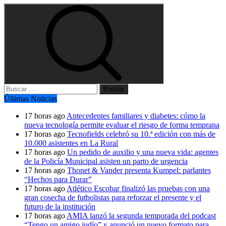
Buscar:
Últimas Noticias
17 horas ago
Antecedentes familiares y diabetes: cómo la
nueva tecnología permite evaluar el riesgo de forma temprana
17 horas ago
Tecnofields celebró su 10.ª edición con más de
10.000 asistentes en La Rural
17 horas ago
Un pedido de auxilio y una nueva vida: agentes
de la Policía Municipal asisten un parto de urgencia
17 horas ago
Thonet & Vander presenta Kumpel: parlantes
“Hechos para Durar”
17 horas ago
Atlético Escobar finalizó las pruebas con una
gran cosecha de futbolistas para reforzar el presente y el
futuro de la institución
17 horas ago
AMIA lanzó la segunda temporada del podcast
“Tengo un amigo judío” y anunció un nuevo formato para