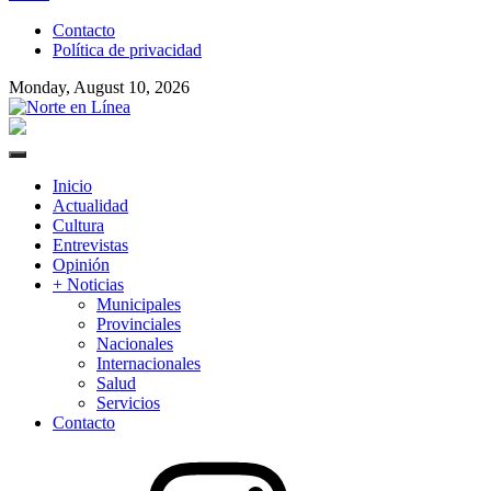
to
Contacto
content
Política de privacidad
Monday, August 10, 2026
Norte en Línea
Primary
Menu
Inicio
Actualidad
Cultura
Entrevistas
Opinión
+ Noticias
Municipales
Provinciales
Nacionales
Internacionales
Salud
Servicios
Contacto
Instagram