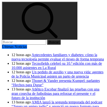
Buscar:
Últimas Noticias
12 horas ago
Antecedentes familiares y diabetes: cómo la
nueva tecnología permite evaluar el riesgo de forma temprana
12 horas ago
Tecnofields celebró su 10.ª edición con más de
10.000 asistentes en La Rural
12 horas ago
Un pedido de auxilio y una nueva vida: agentes
de la Policía Municipal asisten un parto de urgencia
12 horas ago
Thonet & Vander presenta Kumpel: parlantes
“Hechos para Durar”
13 horas ago
Atlético Escobar finalizó las pruebas con una
gran cosecha de futbolistas para reforzar el presente y el
futuro de la institución
13 horas ago
AMIA lanzó la segunda temporada del podcast
“Tengo un amigo judío” y anunció un nuevo formato para