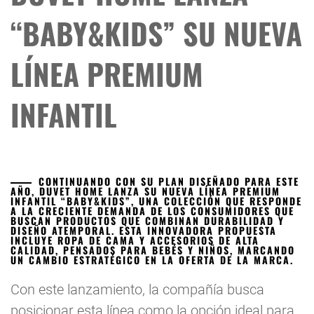
“BABY&KIDS” SU NUEVA
LÍNEA PREMIUM
INFANTIL
CONTINUANDO CON SU PLAN DISEÑADO PARA ESTE
AÑO, DUVET HOME LANZA SU NUEVA LÍNEA PREMIUM
INFANTIL “BABY&KIDS”, UNA COLECCIÓN QUE RESPONDE
A LA CRECIENTE DEMANDA DE LOS CONSUMIDORES QUE
BUSCAN PRODUCTOS QUE COMBINAN DURABILIDAD Y
DISEÑO ATEMPORAL. ESTA INNOVADORA PROPUESTA
INCLUYE ROPA DE CAMA Y ACCESORIOS DE ALTA
CALIDAD, PENSADOS PARA BEBÉS Y NIÑOS, MARCANDO
UN CAMBIO ESTRATÉGICO EN LA OFERTA DE LA MARCA.
Con este lanzamiento, la compañía busca
posicionar esta línea como la opción ideal para