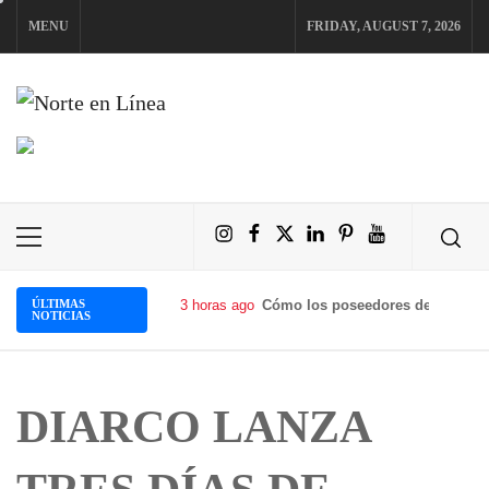
Skip
MENU
FRIDAY, AUGUST 7, 2026
to
content
NORTE EN LÍNEA
Instagram
Facebook
X
LinkedIn
Pinterest
YouTube
Primary
Menu
ÚLTIMAS
3 horas ago
Con The Future P&L, Natura pone
NOTICIAS
DIARCO LANZA