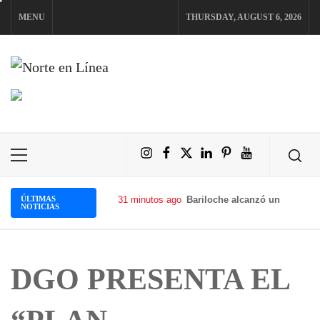
Skip
MENU
THURSDAY, AUGUST 6, 2026
to
content
NORTE EN LÍNEA
Instagram
Facebook
X
LinkedIn
Pinterest
YouTube
Primary
Menu
ÚLTIMAS
31 minutos ago
Bariloche alcanzó un 90% de 
NOTICIAS
DGO PRESENTA EL