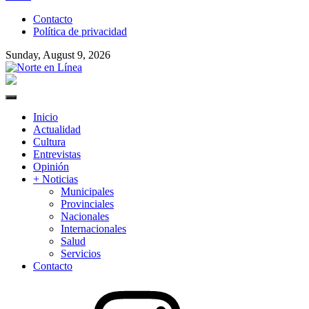
to
Contacto
content
Política de privacidad
Sunday, August 9, 2026
Norte en Línea
Primary
Menu
Inicio
Actualidad
Cultura
Entrevistas
Opinión
+ Noticias
Municipales
Provinciales
Nacionales
Internacionales
Salud
Servicios
Contacto
Instagram