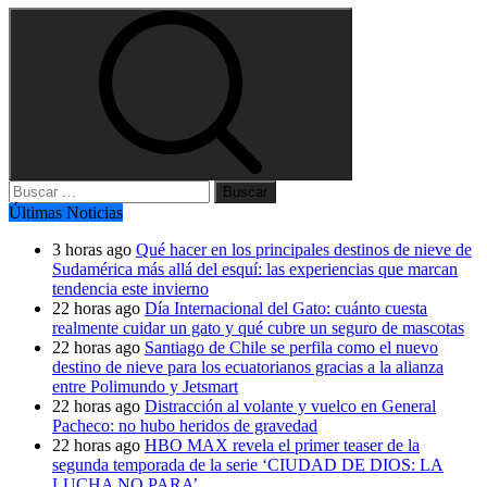
Buscar:
Últimas Noticias
3 horas ago
Qué hacer en los principales destinos de nieve de
Sudamérica más allá del esquí: las experiencias que marcan
tendencia este invierno
22 horas ago
Día Internacional del Gato: cuánto cuesta
realmente cuidar un gato y qué cubre un seguro de mascotas
22 horas ago
Santiago de Chile se perfila como el nuevo
destino de nieve para los ecuatorianos gracias a la alianza
entre Polimundo y Jetsmart
22 horas ago
Distracción al volante y vuelco en General
Pacheco: no hubo heridos de gravedad
22 horas ago
HBO MAX revela el primer teaser de la
segunda temporada de la serie ‘CIUDAD DE DIOS: LA
LUCHA NO PARA’