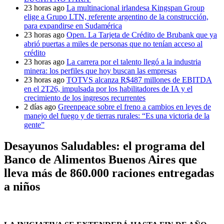
23 horas ago
La multinacional irlandesa Kingspan Group
elige a Grupo LTN, referente argentino de la construcción,
para expandirse en Sudamérica
23 horas ago
Open. La Tarjeta de Crédito de Brubank que ya
abrió puertas a miles de personas que no tenían acceso al
crédito
23 horas ago
La carrera por el talento llegó a la industria
minera: los perfiles que hoy buscan las empresas
23 horas ago
TOTVS alcanza R$487 millones de EBITDA
en el 2T26, impulsada por los habilitadores de IA y el
crecimiento de los ingresos recurrentes
2 días ago
Greenpeace sobre el freno a cambios en leyes de
manejo del fuego y de tierras rurales: “Es una victoria de la
gente”
Desayunos Saludables: el programa del
Banco de Alimentos Buenos Aires que
lleva más de 860.000 raciones entregadas
a niños