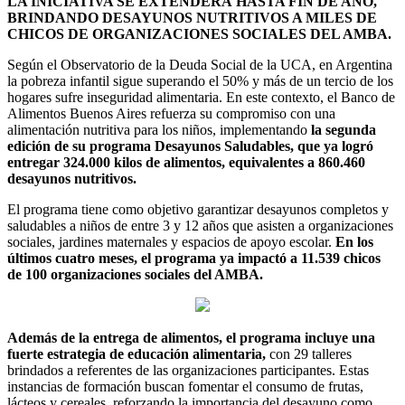
LA INICIATIVA SE EXTENDERÁ HASTA FIN DE AÑO,
BRINDANDO DESAYUNOS NUTRITIVOS A MILES DE
CHICOS DE ORGANIZACIONES SOCIALES DEL AMBA.
Según el Observatorio de la Deuda Social de la UCA, en Argentina
la pobreza infantil sigue superando el 50% y más de un tercio de los
hogares sufre inseguridad alimentaria. En este contexto, el Banco de
Alimentos Buenos Aires refuerza su compromiso con una
alimentación nutritiva para los niños, implementando
la segunda
edición de su programa Desayunos Saludables, que ya logró
entregar 324.000 kilos de alimentos, equivalentes a 860.460
desayunos nutritivos.
El programa tiene como objetivo garantizar desayunos completos y
saludables a niños de entre 3 y 12 años que asisten a organizaciones
sociales, jardines maternales y espacios de apoyo escolar.
En los
últimos cuatro meses, el programa ya impactó a 11.539 chicos
de 100 organizaciones sociales del AMBA.
Además de la entrega de alimentos, el programa incluye una
fuerte estrategia de educación alimentaria,
con 29 talleres
brindados a referentes de las organizaciones participantes. Estas
instancias de formación buscan fomentar el consumo de frutas,
lácteos y cereales, reforzando la importancia del desayuno como