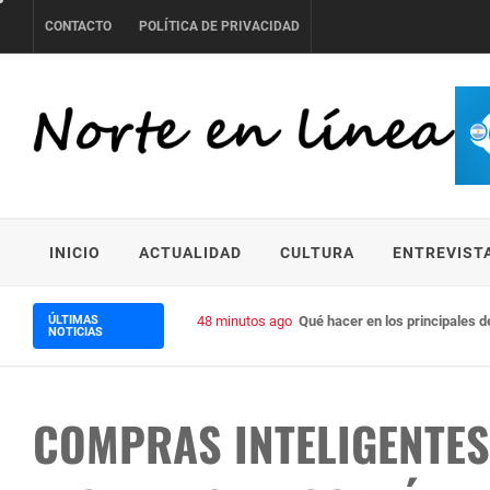
Skip
CONTACTO
POLÍTICA DE PRIVACIDAD
to
content
NORTE EN LÍNEA
INICIO
ACTUALIDAD
CULTURA
ENTREVIST
ÚLTIMAS
51 minutos ago
Bariloche alcanzó un 90% de 
NOTICIAS
COMPRAS INTELIGENTES