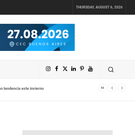
THURSDAY, AUGUST 6, 2026
Instagram
Facebook
X
LinkedIn
Pinterest
YouTube