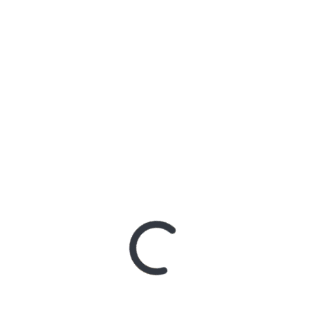
orman, mutando dependiendo de cómo se combinan.
as, redefiniendo la masculinidad con un enfoque
s etiquetas; la colección
bera a la persona de las restricciones
resión.
as fijas, sino que las destruye, invitando a
vida, no hay una única verdad. Cada prenda se
o una multiplicidad de versiones de uno
 constantemente, Label 99 es más que una