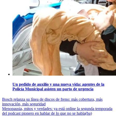
Un pedido de auxilio y una nueva vida: agentes de la
Policía Municipal asisten un parto de urgencia
Navegación
Bosch relanza su línea de discos de freno: más cobertura, más
innovación, más seguridad
de
Menopausia, mitos y verdades: ya está online la segunda temporada
entradas
del podcast pionero en hablar de lo que no se habla(ba)