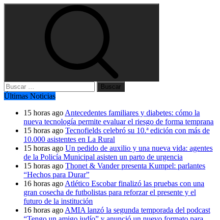
Buscar:
Últimas Noticias
15 horas ago
Antecedentes familiares y diabetes: cómo la
nueva tecnología permite evaluar el riesgo de forma temprana
15 horas ago
Tecnofields celebró su 10.ª edición con más de
10.000 asistentes en La Rural
15 horas ago
Un pedido de auxilio y una nueva vida: agentes
de la Policía Municipal asisten un parto de urgencia
15 horas ago
Thonet & Vander presenta Kumpel: parlantes
“Hechos para Durar”
16 horas ago
Atlético Escobar finalizó las pruebas con una
gran cosecha de futbolistas para reforzar el presente y el
futuro de la institución
16 horas ago
AMIA lanzó la segunda temporada del podcast
“Tengo un amigo judío” y anunció un nuevo formato para