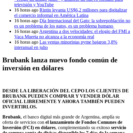
televisión y YouTube
16 horas ago
Rintin levanta US$6,2 millones para digitalizar
el comercio informal en América Latina
16 horas ago
Día Internacional del Gato: la sobrepoblación no
es un problema de los gatos, es un problema humano
16 horas ago
Argentina a dos velocidades: el elogio del FMI a
Vaca Muerta no alcanza a la economía real
16 horas ago
Las ventas minoristas pyme bajaron 3,8%
interanual en julio
Brubank lanza nuevo fondo común de
inversión en dólares
DESDE LA LIBERACIÓN DEL CEPO LOS CLIENTES DE
BRUBANK PUEDEN COMPRAR Y VENDER DÓLAR
OFICIAL LIBREMENTE Y AHORA TAMBIÉN PUEDEN
INVERTIRLOS.
Brubank
, el banco digital más grande de Argentina, amplía su
oferta de servicios con
el lanzamiento de Fondos Comunes de
Inversión (FCI) en dólares
, complementando su exitoso
servicio
de compra-venta de divisas disponible los 7 días de la semana.