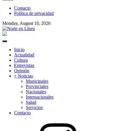
to
Contacto
content
Política de privacidad
Monday, August 10, 2026
Norte en Línea
Primary
Menu
Inicio
Actualidad
Cultura
Entrevistas
Opinión
+ Noticias
Municipales
Provinciales
Nacionales
Internacionales
Salud
Servicios
Contacto
Instagram