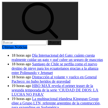
Buscar:
Últimas Noticias
18 horas ago
Día Internacional del Gato: cuánto cuesta
realmente cuidar un gato y qué cubre un seguro de mascotas
18 horas ago
Santiago de Chile se perfila como el nuevo
destino de nieve para los ecuatorianos gracias a la alianza
entre Polimundo y Jetsmart
18 horas ago
Distracción al volante y vuelco en General
Pacheco: no hubo heridos de gravedad
19 horas ago
HBO MAX revela el primer teaser de la
segunda temporada de la serie ‘CIUDAD DE DIOS: LA
LUCHA NO PARA’
19 horas ago
La multinacional irlandesa Kingspan Group
elige a Grupo LTN, referente argentino de la construcción,
para expandirse en Sudamérica