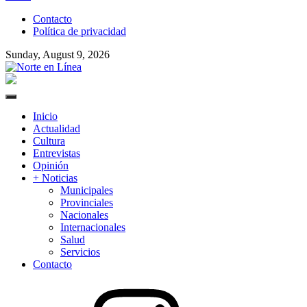
to
Contacto
content
Política de privacidad
Sunday, August 9, 2026
Norte en Línea
Primary
Menu
Inicio
Actualidad
Cultura
Entrevistas
Opinión
+ Noticias
Municipales
Provinciales
Nacionales
Internacionales
Salud
Servicios
Contacto
Instagram