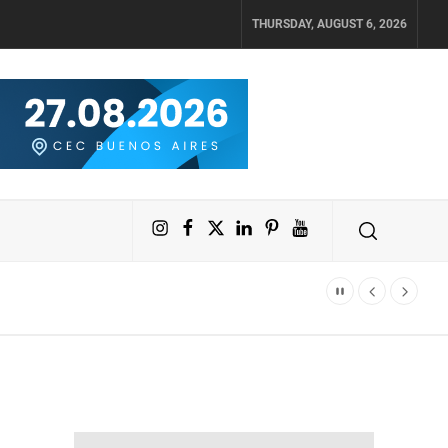
THURSDAY, AUGUST 6, 2026
Instagram
Facebook
X
LinkedIn
Pinterest
YouTube
tas 2027