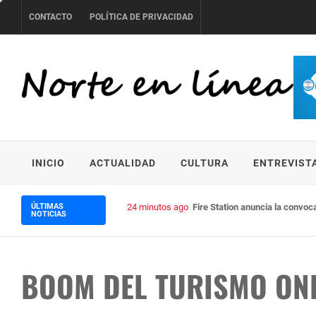
Skip
CONTACTO
POLÍTICA DE PRIVACIDAD
to
content
NORTE EN LÍNEA
INICIO
ACTUALIDAD
CULTURA
ENTREVIST
ÚLTIMAS
24 minutos ago
Fire Station anuncia la convo
NOTICIAS
BOOM DEL TURISMO ON