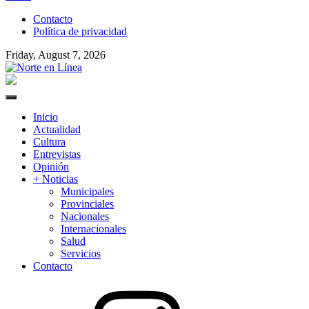
to
Contacto
content
Política de privacidad
Friday, August 7, 2026
Norte en Línea
Primary
Menu
Inicio
Actualidad
Cultura
Entrevistas
Opinión
+ Noticias
Municipales
Provinciales
Nacionales
Internacionales
Salud
Servicios
Contacto
Instagram