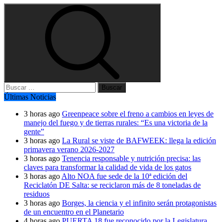
Buscar:
Últimas Noticias
3 horas ago
Greenpeace sobre el freno a cambios en leyes de
manejo del fuego y de tierras rurales: “Es una victoria de la
gente”
3 horas ago
La Rural se viste de BAFWEEK: llega la edición
primavera verano 2026-2027
3 horas ago
Tenencia responsable y nutrición precisa: las
claves para transformar la calidad de vida de los gatos
3 horas ago
Alto NOA fue sede de la 10ª edición del
Reciclatón DE Salta: se reciclaron más de 8 toneladas de
residuos
3 horas ago
Borges, la ciencia y el infinito serán protagonistas
de un encuentro en el Planetario
4 horas ago
PUERTA 18 fue reconocido por la Legislatura