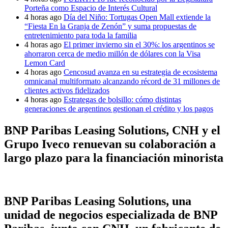
Porteña como Espacio de Interés Cultural
4 horas ago
Día del Niño: Tortugas Open Mall extiende la
“Fiesta En la Granja de Zenón” y suma propuestas de
entretenimiento para toda la familia
4 horas ago
El primer invierno sin el 30%: los argentinos se
ahorraron cerca de medio millón de dólares con la Visa
Lemon Card
4 horas ago
Cencosud avanza en su estrategia de ecosistema
omnicanal multiformato alcanzando récord de 31 millones de
clientes activos fidelizados
4 horas ago
Estrategas de bolsillo: cómo distintas
generaciones de argentinos gestionan el crédito y los pagos
BNP Paribas Leasing Solutions, CNH y el
Grupo Iveco renuevan su colaboración a
largo plazo para la financiación minorista
BNP Paribas Leasing Solutions, una
unidad de negocios especializada de BNP