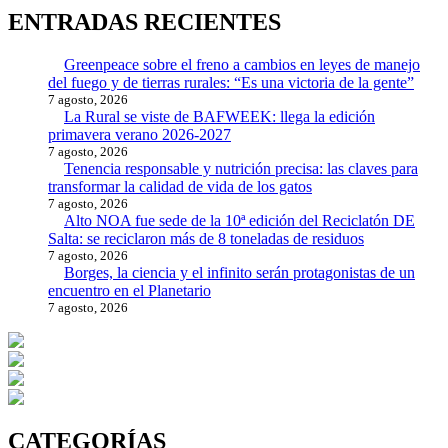
ENTRADAS RECIENTES
Greenpeace sobre el freno a cambios en leyes de manejo
del fuego y de tierras rurales: “Es una victoria de la gente”
7 agosto, 2026
La Rural se viste de BAFWEEK: llega la edición
primavera verano 2026-2027
7 agosto, 2026
Tenencia responsable y nutrición precisa: las claves para
transformar la calidad de vida de los gatos
7 agosto, 2026
Alto NOA fue sede de la 10ª edición del Reciclatón DE
Salta: se reciclaron más de 8 toneladas de residuos
7 agosto, 2026
Borges, la ciencia y el infinito serán protagonistas de un
encuentro en el Planetario
7 agosto, 2026
CATEGORÍAS