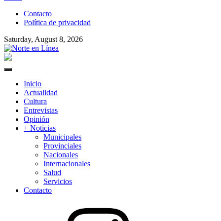
to
Contacto
content
Política de privacidad
Saturday, August 8, 2026
Norte en Línea
Primary
Menu
Inicio
Actualidad
Cultura
Entrevistas
Opinión
+ Noticias
Municipales
Provinciales
Nacionales
Internacionales
Salud
Servicios
Contacto
Instagram