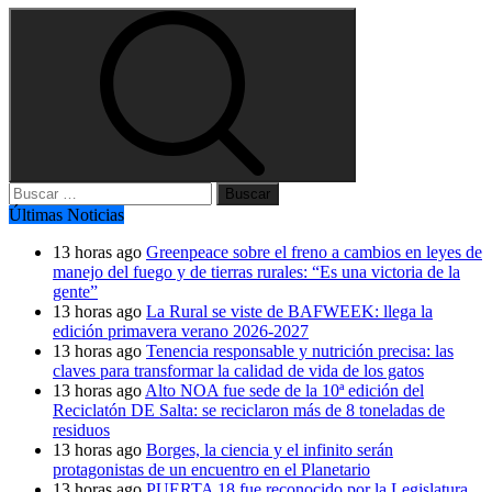
Buscar:
Últimas Noticias
13 horas ago
Greenpeace sobre el freno a cambios en leyes de
manejo del fuego y de tierras rurales: “Es una victoria de la
gente”
13 horas ago
La Rural se viste de BAFWEEK: llega la
edición primavera verano 2026-2027
13 horas ago
Tenencia responsable y nutrición precisa: las
claves para transformar la calidad de vida de los gatos
13 horas ago
Alto NOA fue sede de la 10ª edición del
Reciclatón DE Salta: se reciclaron más de 8 toneladas de
residuos
13 horas ago
Borges, la ciencia y el infinito serán
protagonistas de un encuentro en el Planetario
13 horas ago
PUERTA 18 fue reconocido por la Legislatura