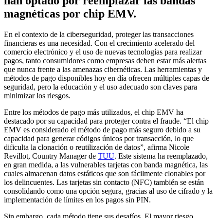
han optado por reemplazar las bandas
magnéticas por chip EMV.
En el contexto de la ciberseguridad, proteger las transacciones
financieras es una necesidad. Con el crecimiento acelerado del
comercio electrónico y el uso de nuevas tecnologías para realizar
pagos, tanto consumidores como empresas deben estar más alertas
que nunca frente a las amenazas cibernéticas. Las herramientas y
métodos de pago disponibles hoy en día ofrecen múltiples capas de
seguridad, pero la educación y el uso adecuado son claves para
minimizar los riesgos.
Entre los métodos de pago más utilizados, el chip EMV ha
destacado por su capacidad para proteger contra el fraude. “El chip
EMV es considerado el método de pago más seguro debido a su
capacidad para generar códigos únicos por transacción, lo que
dificulta la clonación o reutilización de datos”, afirma Nicole
Revillot, Country Manager de
TUU
. Este sistema ha reemplazado,
en gran medida, a las vulnerables tarjetas con banda magnética, las
cuales almacenan datos estáticos que son fácilmente clonables por
los delincuentes. Las tarjetas sin contacto (NFC) también se están
consolidando como una opción segura, gracias al uso de cifrado y la
implementación de límites en los pagos sin PIN.
Sin embargo, cada método tiene sus desafíos. El mayor riesgo