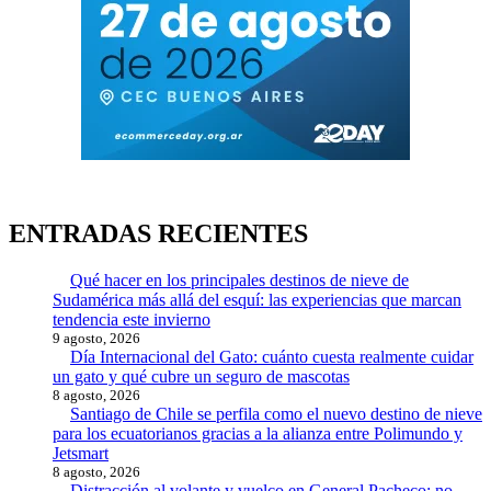
ENTRADAS RECIENTES
Qué hacer en los principales destinos de nieve de
Sudamérica más allá del esquí: las experiencias que marcan
tendencia este invierno
9 agosto, 2026
Día Internacional del Gato: cuánto cuesta realmente cuidar
un gato y qué cubre un seguro de mascotas
8 agosto, 2026
Santiago de Chile se perfila como el nuevo destino de nieve
para los ecuatorianos gracias a la alianza entre Polimundo y
Jetsmart
8 agosto, 2026
Distracción al volante y vuelco en General Pacheco: no