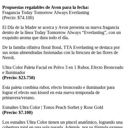
Propuestas regalables de Avon para la fecha:
Fragancia Today Tomorrow Always Everlasting
(Precio: $74.100)
El Día de la Madre se acerca y Avon presenta su nueva fragancia
dentro de la línea Today Tomorrow Always “Everlasting”, con un
exquisito aroma que dura todo el día.
De la familia olfativa floral floral, TTA Everlasting se destaca por
sus notas almendradas fusionadas con la frescura de las flores de
Neroli.
Ultra Color Paleta Facial en Polvo 3 en 1 Rubor, Efecto Bronceado
e Iluminador
(Precio: $23.750)
Esta paleta combina rubor, efecto bronceado e iluminador para
lograr el efecto sun kissed en esta nueva temporada de
primavera/verano.
Esmaltes Ultra Color | Tonos Peach Sorbet y Rose Gold
(Precio: $7.100)
Los esmaltes Ultra Color tienen un pincel anatómico, logrando una
cobertura total en una sola pasada. Además, por su fórmula express,