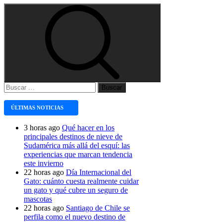
Buscar:
ÚLTIMAS NOTICIAS
3 horas ago
Qué hacer en los
principales destinos de nieve de
Sudamérica más allá del esquí: las
experiencias que marcan tendencia
este invierno
22 horas ago
Día Internacional del
Gato: cuánto cuesta realmente cuidar
un gato y qué cubre un seguro de
mascotas
22 horas ago
Santiago de Chile se
perfila como el nuevo destino de