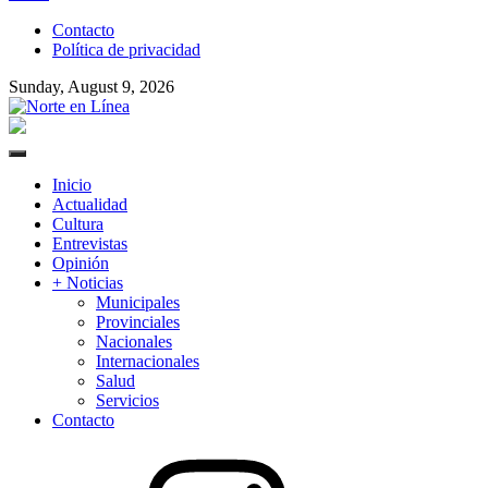
to
Contacto
content
Política de privacidad
Sunday, August 9, 2026
Norte en Línea
Primary
Menu
Inicio
Actualidad
Cultura
Entrevistas
Opinión
+ Noticias
Municipales
Provinciales
Nacionales
Internacionales
Salud
Servicios
Contacto
Instagram