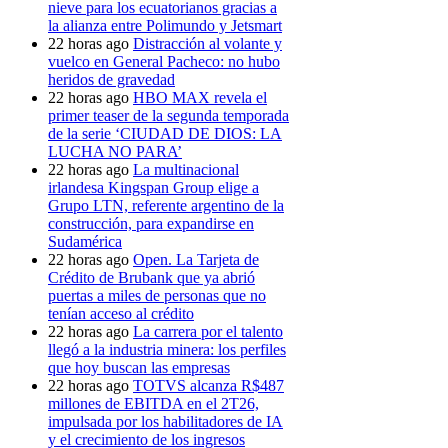
nieve para los ecuatorianos gracias a
la alianza entre Polimundo y Jetsmart
22 horas ago
Distracción al volante y
vuelco en General Pacheco: no hubo
heridos de gravedad
22 horas ago
HBO MAX revela el
primer teaser de la segunda temporada
de la serie ‘CIUDAD DE DIOS: LA
LUCHA NO PARA’
22 horas ago
La multinacional
irlandesa Kingspan Group elige a
Grupo LTN, referente argentino de la
construcción, para expandirse en
Sudamérica
22 horas ago
Open. La Tarjeta de
Crédito de Brubank que ya abrió
puertas a miles de personas que no
tenían acceso al crédito
22 horas ago
La carrera por el talento
llegó a la industria minera: los perfiles
que hoy buscan las empresas
22 horas ago
TOTVS alcanza R$487
millones de EBITDA en el 2T26,
impulsada por los habilitadores de IA
y el crecimiento de los ingresos