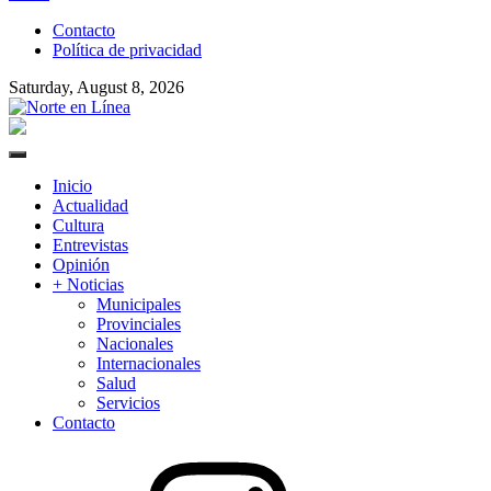
to
Contacto
content
Política de privacidad
Saturday, August 8, 2026
Norte en Línea
Primary
Menu
Inicio
Actualidad
Cultura
Entrevistas
Opinión
+ Noticias
Municipales
Provinciales
Nacionales
Internacionales
Salud
Servicios
Contacto
Instagram