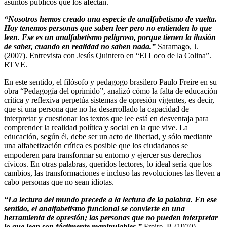
asuntos públicos que los afectan.
“Nosotros hemos creado una especie de analfabetismo de vuelta.
Hoy tenemos personas que saben leer pero no entienden lo que
leen. Ese es un analfabetismo peligroso, porque tienen la ilusión
de saber, cuando en realidad no saben nada.”
Saramago, J.
(2007). Entrevista con Jesús Quintero en “El Loco de la Colina”.
RTVE.
En este sentido, el filósofo y pedagogo brasilero Paulo Freire en su
obra “Pedagogía del oprimido”, analizó cómo la falta de educación
crítica y reflexiva perpetúa sistemas de opresión vigentes, es decir,
que si una persona que no ha desarrollado la capacidad de
interpretar y cuestionar los textos que lee está en desventaja para
comprender la realidad política y social en la que vive. La
educación, según él, debe ser un acto de libertad, y sólo mediante
una alfabetización crítica es posible que los ciudadanos se
empoderen para transformar su entorno y ejercer sus derechos
cívicos. En otras palabras, queridos lectores, lo ideal sería que los
cambios, las transformaciones e incluso las revoluciones las lleven a
cabo personas que no sean idiotas.
“La lectura del mundo precede a la lectura de la palabra. En ese
sentido, el analfabetismo funcional se convierte en una
herramienta de opresión; las personas que no pueden interpretar
lo que leen son fácilmente manipulables.”
Freire, P. (1970).