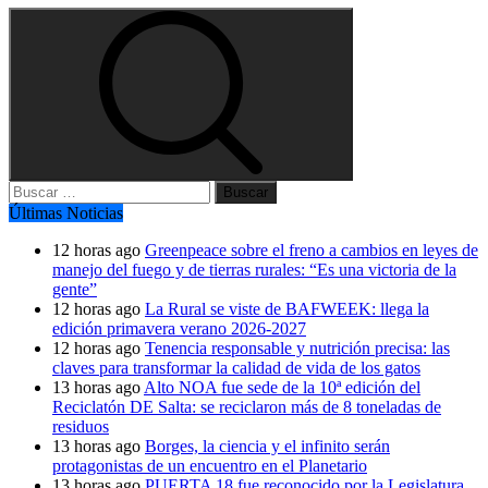
Buscar:
Últimas Noticias
12 horas ago
Greenpeace sobre el freno a cambios en leyes de
manejo del fuego y de tierras rurales: “Es una victoria de la
gente”
12 horas ago
La Rural se viste de BAFWEEK: llega la
edición primavera verano 2026-2027
12 horas ago
Tenencia responsable y nutrición precisa: las
claves para transformar la calidad de vida de los gatos
13 horas ago
Alto NOA fue sede de la 10ª edición del
Reciclatón DE Salta: se reciclaron más de 8 toneladas de
residuos
13 horas ago
Borges, la ciencia y el infinito serán
protagonistas de un encuentro en el Planetario
13 horas ago
PUERTA 18 fue reconocido por la Legislatura