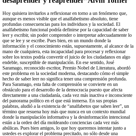
desaprender y reaprender”Alvin Toffler
Hoy quisiera invitarlos a reflexionar en torno a un fenómeno que,
aunque es menos visible que el analfabetismo absoluto, tiene
profundas consecuencias para los individuos y la sociedad. El
analfabetismo funcional podría definirse por la capacidad de saber
leer y escribir, sin poder comprender o interpretar adecuadamente lo
que se lee y se escribe. Pues bien, en un mundo donde la
información y el conocimiento están, supuestamente, al alcance de la
mano de cualquiera, esta incapacidad para procesar y reflexionar
sobre los textos podría convertir el juicio de los ciudadanos en algo
endeble, susceptible de manipulación. En ese sentido, José
Saramago, reconocido escritor, Premio Nobel de Literatura, abordó
este problema en la sociedad moderna, destacando cómo el simple
hecho de saber leer no significa tener una comprensión profunda.
Para Saramago, esta falta de comprensión se convierte en un
obstáculo para el desarrollo de la democracia puesto que afecta
directamente a una ciudadanía, cada vez más inactiva e inconsciente
del panorama político en el que está inmersa. En sus propias
palabras, aludió a la existencia de “analfabetos que saben leer”, un
término que resuena hoy más que nunca en un contexto mundial
donde la manipulación informativa y la desinformación intencional
están a la orden del día moldeando conciencias cada vez más
abúlicas. Pues bien amigos, lo que hoy queremos intentar junto a
ustedes es explorar el problema precitado, no sólo desde una