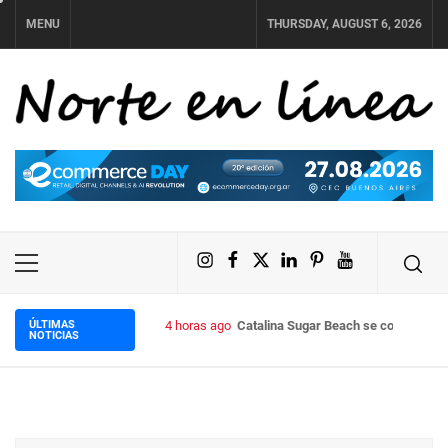
Skip
MENU
THURSDAY, AUGUST 6, 2026
to
content
NORTE EN LÍNEA
Instagram
Facebook
X
LinkedIn
Pinterest
YouTube
Primary
Menu
ÚLTIMAS
4 horas ago
Catalina Sugar Beach se convierte en
NOTICIAS