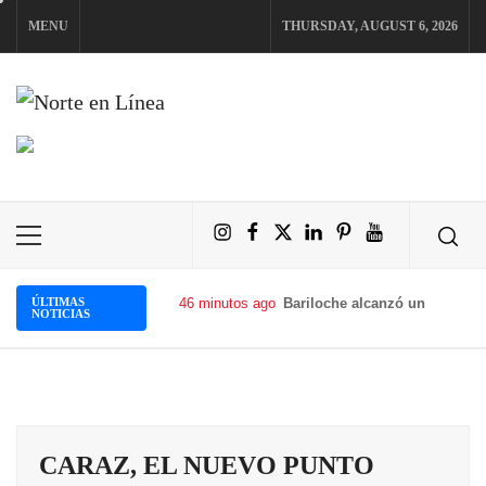
Skip
MENU
THURSDAY, AUGUST 6, 2026
to
content
NORTE EN LÍNEA
Instagram
Facebook
X
LinkedIn
Pinterest
YouTube
Primary
Menu
ÚLTIMAS
46 minutos ago
Bariloche alcanzó un 90% de 
NOTICIAS
CARAZ, EL NUEVO PUNTO