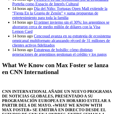
Porteña como Espacio de Interés Cultural
14 horas ago
Día del Niño: Tortugas Open Mall extiende la
“Fiesta En la Granja de Zenón” y suma propuestas de
entretenimiento para toda la familia
14 horas ago
El primer invierno sin el 30%: los argentinos se
ahorraron cerca de medio millón de dólares con la Visa
Lemon Card
14 horas ago
Cencosud avanza en su estrategia de ecosistema
omnicanal multiformato alcanzando récord de 31 millones de
clientes activos fidelizados
14 horas ago
Estrategas de bolsillo: cómo distintas
generaciones de argentinos gestionan el crédito y los pagos
What We Know con Max Foster se lanza
en CNN International
CNN INTERNATIONAL AÑADE UN NUEVO PROGRAMA
DE NOTICIAS GLOBALES, PRESENTADO A SU
PROGRAMACIÓN EUROPEA EN HORARIO ESTELAR A
PARTIR DEL 6 DE MAYO. «WHAT WE KNOW WITH
MAX FOSTER» SE EMITIRÁ EN DIRECTO DESDE EL