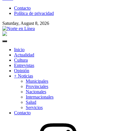
to
Contacto
content
Política de privacidad
Saturday, August 8, 2026
Norte en Línea
Primary
Menu
Inicio
Actualidad
Cultura
Entrevistas
Opinión
+ Noticias
Municipales
Provinciales
Nacionales
Internacionales
Salud
Servicios
Contacto
Instagram