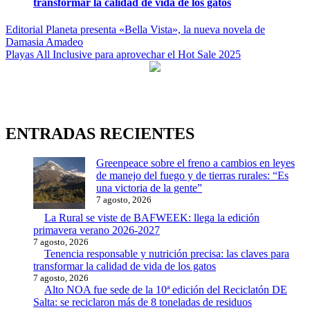
transformar la calidad de vida de los gatos
Navegación
Editorial Planeta presenta «Bella Vista», la nueva novela de
Damasia Amadeo
de
Playas All Inclusive para aprovechar el Hot Sale 2025
entradas
ENTRADAS RECIENTES
Greenpeace sobre el freno a cambios en leyes
de manejo del fuego y de tierras rurales: “Es
una victoria de la gente”
7 agosto, 2026
La Rural se viste de BAFWEEK: llega la edición
primavera verano 2026-2027
7 agosto, 2026
Tenencia responsable y nutrición precisa: las claves para
transformar la calidad de vida de los gatos
7 agosto, 2026
Alto NOA fue sede de la 10ª edición del Reciclatón DE
Salta: se reciclaron más de 8 toneladas de residuos