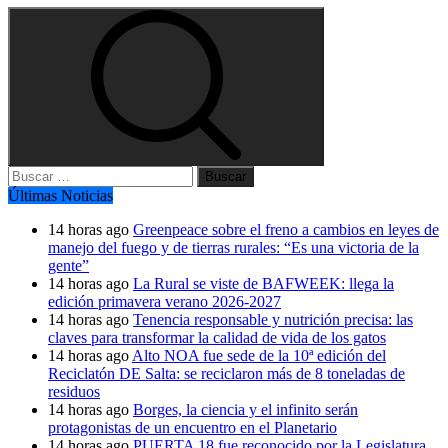
Buscar:
Últimas Noticias
14 horas ago
Greenpeace sobre el freno a cambios en leyes de
manejo del fuego y de tierras rurales: “Es una victoria de la
gente”
14 horas ago
La Rural se viste de BAFWEEK: llega la
edición primavera verano 2026-2027
14 horas ago
Tenencia responsable y nutrición precisa: las
claves para transformar la calidad de vida de los gatos
14 horas ago
Alto NOA fue sede de la 10ª edición del
Reciclatón DE Salta: se reciclaron más de 8 toneladas de
residuos
14 horas ago
Borges, la ciencia y el infinito serán
protagonistas de un encuentro en el Planetario
14 horas ago
PUERTA 18 fue reconocido por la Legislatura