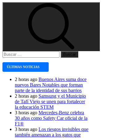
Buscar:
ÚLTIMAS NOTICIAS
2 horas ago
Buenos Aires suma doce
nuevos Bares Notables que forman
parte de la identidad de sus barrios
2 horas ago
Samsung y el Municipio
de Tafí Viejo se unen para fortalecer
la educación STEM
3 horas ago
Mercedes-Benz celebra
30 años como Safety Car oficial de la
F1®
3 horas ago
Los riesgos invisibles que
también amenazan a los gatos que