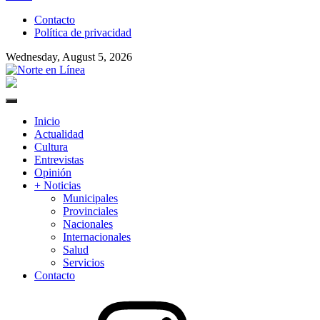
to
Contacto
content
Política de privacidad
Wednesday, August 5, 2026
Norte en Línea
Primary
Menu
Inicio
Actualidad
Cultura
Entrevistas
Opinión
+ Noticias
Municipales
Provinciales
Nacionales
Internacionales
Salud
Servicios
Contacto
Instagram