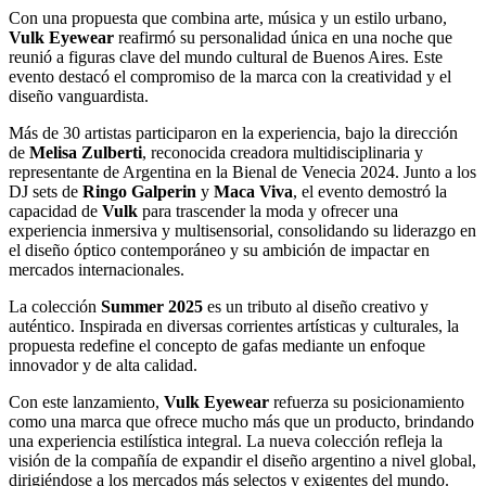
Con una propuesta que combina arte, música y un estilo urbano,
Vulk Eyewear
reafirmó su personalidad única en una noche que
reunió a figuras clave del mundo cultural de Buenos Aires. Este
evento destacó el compromiso de la marca con la creatividad y el
diseño vanguardista.
Más de 30 artistas participaron en la experiencia, bajo la dirección
de
Melisa Zulberti
, reconocida creadora multidisciplinaria y
representante de Argentina en la Bienal de Venecia 2024. Junto a los
DJ sets de
Ringo Galperin
y
Maca Viva
, el evento demostró la
capacidad de
Vulk
para trascender la moda y ofrecer una
experiencia inmersiva y multisensorial, consolidando su liderazgo en
el diseño óptico contemporáneo y su ambición de impactar en
mercados internacionales.
La colección
Summer 2025
es un tributo al diseño creativo y
auténtico. Inspirada en diversas corrientes artísticas y culturales, la
propuesta redefine el concepto de gafas mediante un enfoque
innovador y de alta calidad.
Con este lanzamiento,
Vulk Eyewear
refuerza su posicionamiento
como una marca que ofrece mucho más que un producto, brindando
una experiencia estilística integral. La nueva colección refleja la
visión de la compañía de expandir el diseño argentino a nivel global,
dirigiéndose a los mercados más selectos y exigentes del mundo.