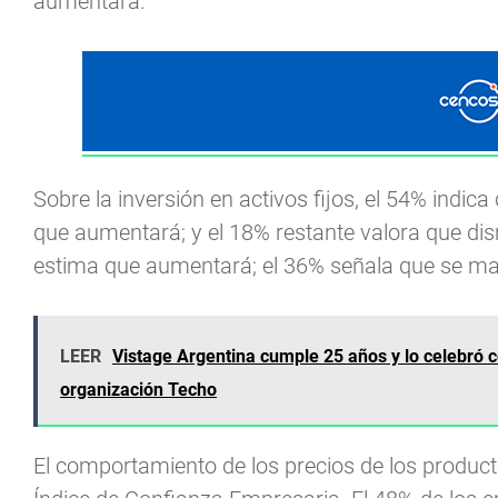
aumentará.
Sobre la inversión en activos fijos, el 54% indi
que aumentará; y el 18% restante valora que dism
estima que aumentará; el 36% señala que se man
LEER
Vistage Argentina cumple 25 años y lo celebró co
organización Techo
El comportamiento de los precios de los product