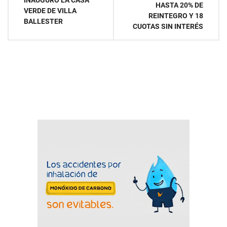
de
INAUGURÓ LA CASA
HASTA 20% DE
VERDE DE VILLA
REINTEGRO Y 18
entradas
BALLESTER
CUOTAS SIN INTERÉS