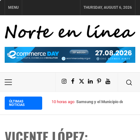
Skip
MENU
THURSDAY, AUGUST 6, 2026
to
content
NORTE EN LÍNEA
Instagram
Facebook
X
LinkedIn
Pinterest
YouTube
Primary
Menu
ÚLTIMAS
10 horas ago
Samsung y el Municipio de Tafí Vie
NOTICIAS
VICENTE LÓPEZ: