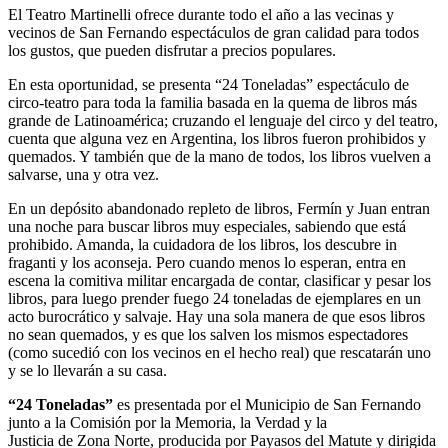
El Teatro Martinelli ofrece durante todo el año a las vecinas y
vecinos de San Fernando espectáculos de gran calidad para todos
los gustos, que pueden disfrutar a precios populares.
En esta oportunidad, se presenta “24 Toneladas”
espectáculo de
circo-teatro
para toda la familia basada en la quema de libros más
grande de Latinoamérica; cruzando el lenguaje del circo y del teatro,
cuenta que alguna vez en Argentina, los libros fueron prohibidos y
quemados. Y también que de la mano de todos, los libros vuelven a
salvarse, una y otra vez.
En un depósito abandonado repleto de libros, Fermín y Juan entran
una noche para buscar libros muy especiales, sabiendo que está
prohibido. Amanda, la cuidadora de los libros, los descubre in
fraganti y los aconseja. Pero cuando menos lo esperan, entra en
escena la comitiva militar encargada de contar, clasificar y pesar los
libros, para luego prender fuego 24 toneladas de ejemplares en un
acto burocrático y salvaje. Hay una sola manera de que esos libros
no sean quemados, y es que los salven los mismos espectadores
(como sucedió con los vecinos en el hecho real) que rescatarán uno
y se lo llevarán a su casa.
“24 Toneladas”
es presentada por el Municipio de San Fernando
junto a la Comisión por la Memoria, la Verdad y la
Justicia de Zona Norte, producida por Payasos del Matute y dirigida