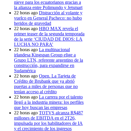
nieve para los ecuatorianos gracias a
la alianza entre Polimundo y Jetsmart
22 horas ago
Distracción al volante y
vuelco en General Pacheco: no hubo
heridos de gravedad
22 horas ago
HBO MAX revela el
primer teaser de la segunda temporada
de la serie ‘CIUDAD DE DIOS: LA
LUCHA NO PARA’
22 horas ago
La multinacional
irlandesa Kingspan Group elige a
Grupo LTN, referente argentino de la
construcción, para expandirse en
Sudamérica
22 horas ago
Open. La Tarjeta de
Crédito de Brubank que ya abrió
puertas a miles de personas que no
tenían acceso al crédito
22 horas ago
La carrera por el talento
llegó a la industria minera: los perfiles
que hoy buscan las empresas
22 horas ago
TOTVS alcanza R$487
millones de EBITDA en el 2T26,
impulsada por los habilitadores de IA
y el crecimiento de los ingresos