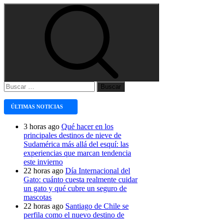
Buscar:
ÚLTIMAS NOTICIAS
3 horas ago
Qué hacer en los
principales destinos de nieve de
Sudamérica más allá del esquí: las
experiencias que marcan tendencia
este invierno
22 horas ago
Día Internacional del
Gato: cuánto cuesta realmente cuidar
un gato y qué cubre un seguro de
mascotas
22 horas ago
Santiago de Chile se
perfila como el nuevo destino de