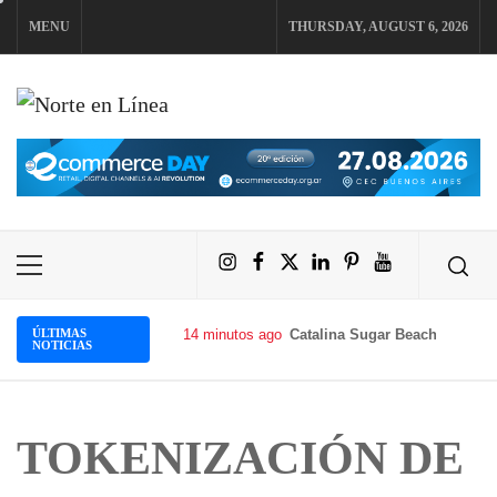
Skip
MENU
THURSDAY, AUGUST 6, 2026
to
content
NORTE EN LÍNEA
Instagram
Facebook
X
LinkedIn
Pinterest
YouTube
Primary
Menu
ÚLTIMAS
14 minutos ago
Catalina Sugar Beach se convi
NOTICIAS
TOKENIZACIÓN DE