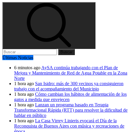
Buscar:
Últimas Noticias
6 minutos ago
AySA continúa trabajando con el Plan de
Mejora y Mantenimiento de Red de Agua Potable en la Zona
Norte
1 hora ago
San Isidro: más de 300 vecinos ya consiguieron
trabajo con el acompañamiento del Municipio
1 hora ago
Cómo cambian los hábitos de alimentación de los
gatos a medida que envejecen
1 hora ago
Lanzan un programa basado en Terapia
Transformacional Rápida (RTT) para resolver la dificultad de
hablar en público
1 hora ago
La Casa Virrey Linieris evocará el Día de la
Reconquista de Buenos Aires con música y recreaciones de
época