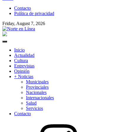
to
Contacto
content
Política de privacidad
Friday, August 7, 2026
Norte en Línea
Primary
Menu
Inicio
Actualidad
Cultura
Entrevistas
Opinión
+ Noticias
Municipales
Provinciales
Nacionales
Internacionales
Salud
Servicios
Contacto
Instagram