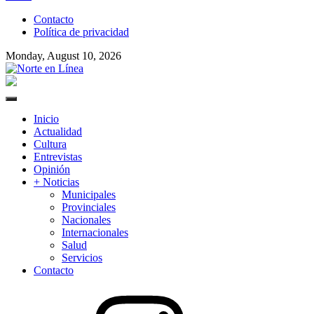
to
Contacto
content
Política de privacidad
Monday, August 10, 2026
Norte en Línea
Primary
Menu
Inicio
Actualidad
Cultura
Entrevistas
Opinión
+ Noticias
Municipales
Provinciales
Nacionales
Internacionales
Salud
Servicios
Contacto
Instagram