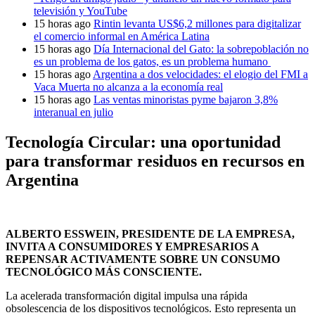
televisión y YouTube
15 horas ago
Rintin levanta US$6,2 millones para digitalizar
el comercio informal en América Latina
15 horas ago
Día Internacional del Gato: la sobrepoblación no
es un problema de los gatos, es un problema humano
15 horas ago
Argentina a dos velocidades: el elogio del FMI a
Vaca Muerta no alcanza a la economía real
15 horas ago
Las ventas minoristas pyme bajaron 3,8%
interanual en julio
Tecnología Circular: una oportunidad
para transformar residuos en recursos en
Argentina
ALBERTO ESSWEIN, PRESIDENTE DE LA EMPRESA,
INVITA A CONSUMIDORES Y EMPRESARIOS A
REPENSAR ACTIVAMENTE SOBRE UN CONSUMO
TECNOLÓGICO MÁS CONSCIENTE.
La acelerada transformación digital impulsa una rápida
obsolescencia de los dispositivos tecnológicos. Esto representa un