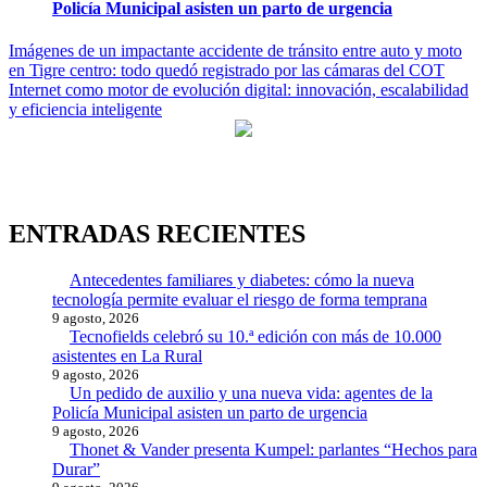
Policía Municipal asisten un parto de urgencia
Navegación
Imágenes de un impactante accidente de tránsito entre auto y moto
en Tigre centro: todo quedó registrado por las cámaras del COT
de
Internet como motor de evolución digital: innovación, escalabilidad
entradas
y eficiencia inteligente
ENTRADAS RECIENTES
Antecedentes familiares y diabetes: cómo la nueva
tecnología permite evaluar el riesgo de forma temprana
9 agosto, 2026
Tecnofields celebró su 10.ª edición con más de 10.000
asistentes en La Rural
9 agosto, 2026
Un pedido de auxilio y una nueva vida: agentes de la
Policía Municipal asisten un parto de urgencia
9 agosto, 2026
Thonet & Vander presenta Kumpel: parlantes “Hechos para
Durar”