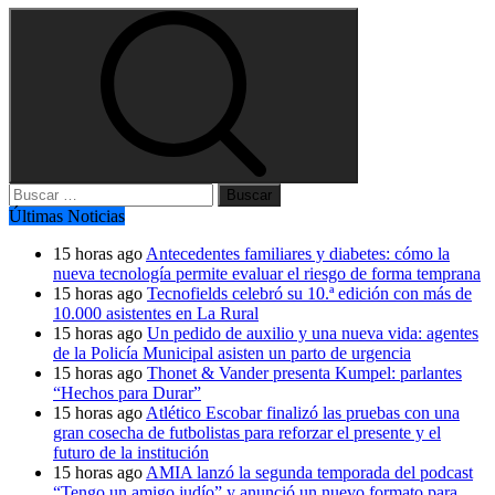
Buscar:
Últimas Noticias
15 horas ago
Antecedentes familiares y diabetes: cómo la
nueva tecnología permite evaluar el riesgo de forma temprana
15 horas ago
Tecnofields celebró su 10.ª edición con más de
10.000 asistentes en La Rural
15 horas ago
Un pedido de auxilio y una nueva vida: agentes
de la Policía Municipal asisten un parto de urgencia
15 horas ago
Thonet & Vander presenta Kumpel: parlantes
“Hechos para Durar”
15 horas ago
Atlético Escobar finalizó las pruebas con una
gran cosecha de futbolistas para reforzar el presente y el
futuro de la institución
15 horas ago
AMIA lanzó la segunda temporada del podcast
“Tengo un amigo judío” y anunció un nuevo formato para