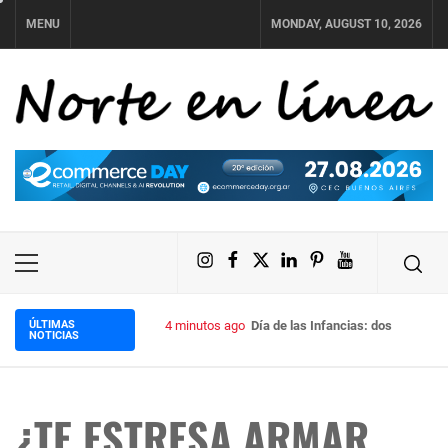
Skip
MENU
MONDAY, AUGUST 10, 2026
to
content
NORTE EN LÍNEA
Instagram
Facebook
X
LinkedIn
Pinterest
YouTube
Primary
Menu
ÚLTIMAS
4 minutos ago
Día de las Infancias: dos propuesta
NOTICIAS
¿TE ESTRESA ARMAR