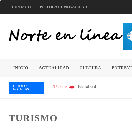
Skip
CONTACTO
POLÍTICA DE PRIVACIDAD
to
content
NORTE EN LÍNEA
INICIO
ACTUALIDAD
CULTURA
ENTREVI
ÚLTIMAS
17 horas ago
Tecnofields celebró su 10.ª e
NOTICIAS
TURISMO