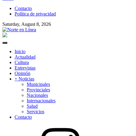
to
Contacto
content
Política de privacidad
Saturday, August 8, 2026
Norte en Línea
Primary
Menu
Inicio
Actualidad
Cultura
Entrevistas
Opinión
+ Noticias
Municipales
Provinciales
Nacionales
Internacionales
Salud
Servicios
Contacto
Instagram