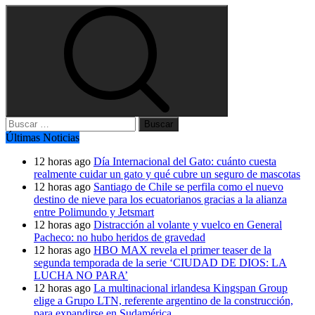
Buscar:
Últimas Noticias
12 horas ago
Día Internacional del Gato: cuánto cuesta
realmente cuidar un gato y qué cubre un seguro de mascotas
12 horas ago
Santiago de Chile se perfila como el nuevo
destino de nieve para los ecuatorianos gracias a la alianza
entre Polimundo y Jetsmart
12 horas ago
Distracción al volante y vuelco en General
Pacheco: no hubo heridos de gravedad
12 horas ago
HBO MAX revela el primer teaser de la
segunda temporada de la serie ‘CIUDAD DE DIOS: LA
LUCHA NO PARA’
12 horas ago
La multinacional irlandesa Kingspan Group
elige a Grupo LTN, referente argentino de la construcción,
para expandirse en Sudamérica