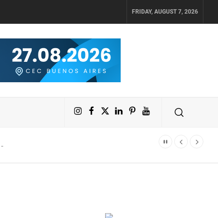
FRIDAY, AUGUST 7, 2026
Instagram
Facebook
X
LinkedIn
Pinterest
YouTube
r fácilmente un crecimiento diario del 4% en sus activos digitales