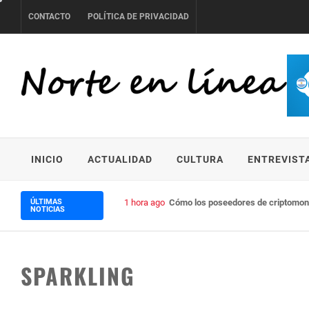
Skip
CONTACTO
POLÍTICA DE PRIVACIDAD
to
content
NORTE EN LÍNEA
INICIO
ACTUALIDAD
CULTURA
ENTREVIST
ÚLTIMAS
1 hora ago
Cómo los poseedores de criptomoned
NOTICIAS
SPARKLING