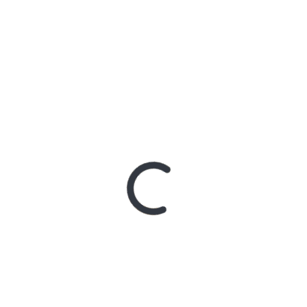
ENTRADAS RECIENTES
Día Internacional del Gato: cuánto
cuesta realmente cuidar un gato y qué
cubre un seguro de mascotas
8 agosto, 2026
Santiago de Chile se perfila como el nuevo