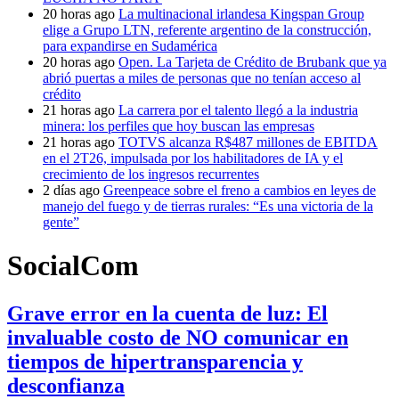
20 horas ago
La multinacional irlandesa Kingspan Group
elige a Grupo LTN, referente argentino de la construcción,
para expandirse en Sudamérica
20 horas ago
Open. La Tarjeta de Crédito de Brubank que ya
abrió puertas a miles de personas que no tenían acceso al
crédito
21 horas ago
La carrera por el talento llegó a la industria
minera: los perfiles que hoy buscan las empresas
21 horas ago
TOTVS alcanza R$487 millones de EBITDA
en el 2T26, impulsada por los habilitadores de IA y el
crecimiento de los ingresos recurrentes
2 días ago
Greenpeace sobre el freno a cambios en leyes de
manejo del fuego y de tierras rurales: “Es una victoria de la
gente”
SocialCom
Grave error en la cuenta de luz: El
invaluable costo de NO comunicar en
tiempos de hipertransparencia y
desconfianza