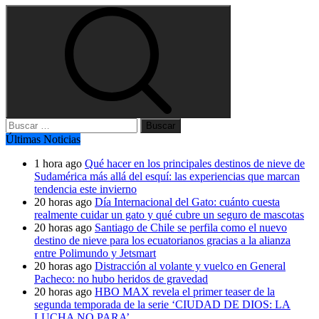
Buscar:
Últimas Noticias
1 hora ago
Qué hacer en los principales destinos de nieve de
Sudamérica más allá del esquí: las experiencias que marcan
tendencia este invierno
20 horas ago
Día Internacional del Gato: cuánto cuesta
realmente cuidar un gato y qué cubre un seguro de mascotas
20 horas ago
Santiago de Chile se perfila como el nuevo
destino de nieve para los ecuatorianos gracias a la alianza
entre Polimundo y Jetsmart
20 horas ago
Distracción al volante y vuelco en General
Pacheco: no hubo heridos de gravedad
20 horas ago
HBO MAX revela el primer teaser de la
segunda temporada de la serie ‘CIUDAD DE DIOS: LA
LUCHA NO PARA’