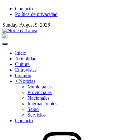
to
Contacto
content
Política de privacidad
Sunday, August 9, 2026
Norte en Línea
Primary
Menu
Inicio
Actualidad
Cultura
Entrevistas
Opinión
+ Noticias
Municipales
Provinciales
Nacionales
Internacionales
Salud
Servicios
Contacto
Instagram