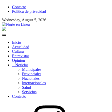
to
Contacto
content
Política de privacidad
Wednesday, August 5, 2026
Norte en Línea
Primary
Menu
Inicio
Actualidad
Cultura
Entrevistas
Opinión
+ Noticias
Municipales
Provinciales
Nacionales
Internacionales
Salud
Servicios
Contacto
Instagram