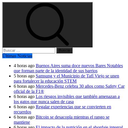
Buscar:
Últimas Noticias
4 horas ago
Buenos Aires suma doce nuevos Bares Notables
que forman parte de la identidad de sus barrios
5 horas ago
Samsung y el Municipio de Tafí Viejo se unen
para fortalecer la educación STEM
6 horas ago
Mercedes-Benz celebra 30 años como Safety Car
oficial de la F1®
6 horas ago
Los riesgos invisibles que también amenazan a
los gatos que nunca salen de casa
6 horas ago
Regalar experiencias que se convierten en
recuerdos
6 horas ago
Bitcoin se desacopla mientras el rango se
mantiene
6 horas ago
El impacto de la nutrición en el abordaje integral