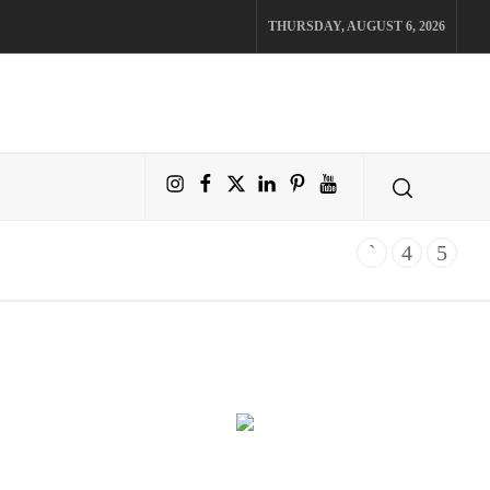
THURSDAY, AUGUST 6, 2026
Instagram
Facebook
X
LinkedIn
Pinterest
YouTube