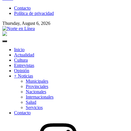
to
Contacto
content
Política de privacidad
Thursday, August 6, 2026
Norte en Línea
Primary
Menu
Inicio
Actualidad
Cultura
Entrevistas
Opinión
+ Noticias
Municipales
Provinciales
Nacionales
Internacionales
Salud
Servicios
Contacto
Instagram