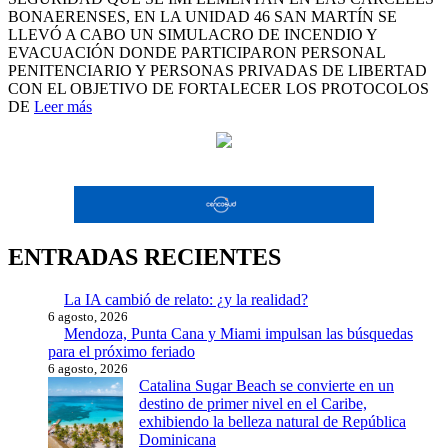
BONAERENSES, EN LA UNIDAD 46 SAN MARTÍN SE
LLEVÓ A CABO UN SIMULACRO DE INCENDIO Y
EVACUACIÓN DONDE PARTICIPARON PERSONAL
PENITENCIARIO Y PERSONAS PRIVADAS DE LIBERTAD
CON EL OBJETIVO DE FORTALECER LOS PROTOCOLOS
DE
Leer más
ENTRADAS RECIENTES
La IA cambió de relato: ¿y la realidad?
6 agosto, 2026
Mendoza, Punta Cana y Miami impulsan las búsquedas
para el próximo feriado
6 agosto, 2026
Catalina Sugar Beach se convierte en un
destino de primer nivel en el Caribe,
exhibiendo la belleza natural de República
Dominicana