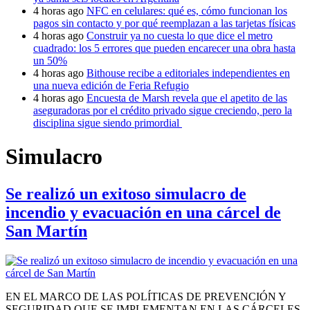
4 horas ago
NFC en celulares: qué es, cómo funcionan los
pagos sin contacto y por qué reemplazan a las tarjetas físicas
4 horas ago
Construir ya no cuesta lo que dice el metro
cuadrado: los 5 errores que pueden encarecer una obra hasta
un 50%
4 horas ago
Bithouse recibe a editoriales independientes en
una nueva edición de Feria Refugio
4 horas ago
Encuesta de Marsh revela que el apetito de las
aseguradoras por el crédito privado sigue creciendo, pero la
disciplina sigue siendo primordial
Simulacro
Se realizó un exitoso simulacro de
incendio y evacuación en una cárcel de
San Martín
EN EL MARCO DE LAS POLÍTICAS DE PREVENCIÓN Y
SEGURIDAD QUE SE IMPLEMENTAN EN LAS CÁRCELES