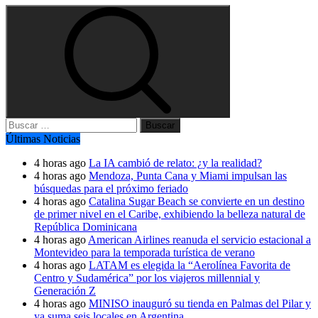
Buscar:
Últimas Noticias
4 horas ago
La IA cambió de relato: ¿y la realidad?
4 horas ago
Mendoza, Punta Cana y Miami impulsan las
búsquedas para el próximo feriado
4 horas ago
Catalina Sugar Beach se convierte en un destino
de primer nivel en el Caribe, exhibiendo la belleza natural de
República Dominicana
4 horas ago
American Airlines reanuda el servicio estacional a
Montevideo para la temporada turística de verano
4 horas ago
LATAM es elegida la “Aerolínea Favorita de
Centro y Sudamérica” por los viajeros millennial y
Generación Z
4 horas ago
MINISO inauguró su tienda en Palmas del Pilar y
ya suma seis locales en Argentina