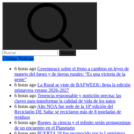
Buscar:
Últimas Noticias
6 horas ago
Greenpeace sobre el freno a cambios en leyes de
manejo del fuego y de tierras rurales: “Es una victoria de la
gente”
6 horas ago
La Rural se viste de BAFWEEK: llega la edición
primavera verano 2026-2027
6 horas ago
Tenencia responsable y nutrición precisa: las
claves para transformar la calidad de vida de los gatos
6 horas ago
Alto NOA fue sede de la 10ª edición del
Reciclatón DE Salta: se reciclaron más de 8 toneladas de
residuos
6 horas ago
Borges, la ciencia y el infinito serán protagonistas
de un encuentro en el Planetario
6 horas ago
PUERTA 18 fue reconocido por la Legislatura