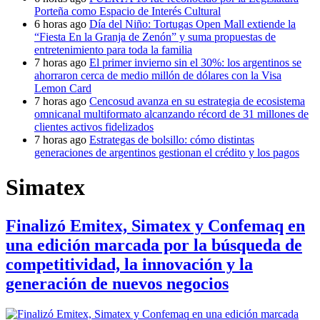
Porteña como Espacio de Interés Cultural
6 horas ago
Día del Niño: Tortugas Open Mall extiende la
“Fiesta En la Granja de Zenón” y suma propuestas de
entretenimiento para toda la familia
7 horas ago
El primer invierno sin el 30%: los argentinos se
ahorraron cerca de medio millón de dólares con la Visa
Lemon Card
7 horas ago
Cencosud avanza en su estrategia de ecosistema
omnicanal multiformato alcanzando récord de 31 millones de
clientes activos fidelizados
7 horas ago
Estrategas de bolsillo: cómo distintas
generaciones de argentinos gestionan el crédito y los pagos
Simatex
Finalizó Emitex, Simatex y Confemaq en
una edición marcada por la búsqueda de
competitividad, la innovación y la
generación de nuevos negocios