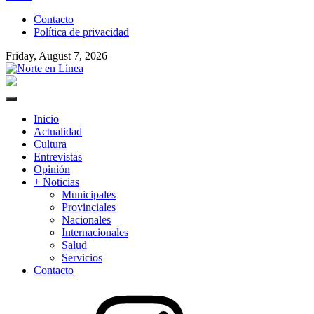
to
Contacto
content
Política de privacidad
Friday, August 7, 2026
Norte en Línea
Primary
Menu
Inicio
Actualidad
Cultura
Entrevistas
Opinión
+ Noticias
Municipales
Provinciales
Nacionales
Internacionales
Salud
Servicios
Contacto
Instagram