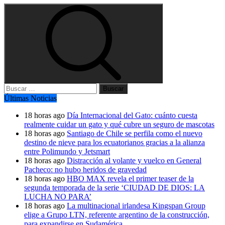
Buscar:
Últimas Noticias
18 horas ago
Día Internacional del Gato: cuánto cuesta
realmente cuidar un gato y qué cubre un seguro de mascotas
18 horas ago
Santiago de Chile se perfila como el nuevo
destino de nieve para los ecuatorianos gracias a la alianza
entre Polimundo y Jetsmart
18 horas ago
Distracción al volante y vuelco en General
Pacheco: no hubo heridos de gravedad
18 horas ago
HBO MAX revela el primer teaser de la
segunda temporada de la serie ‘CIUDAD DE DIOS: LA
LUCHA NO PARA’
18 horas ago
La multinacional irlandesa Kingspan Group
elige a Grupo LTN, referente argentino de la construcción,
para expandirse en Sudamérica