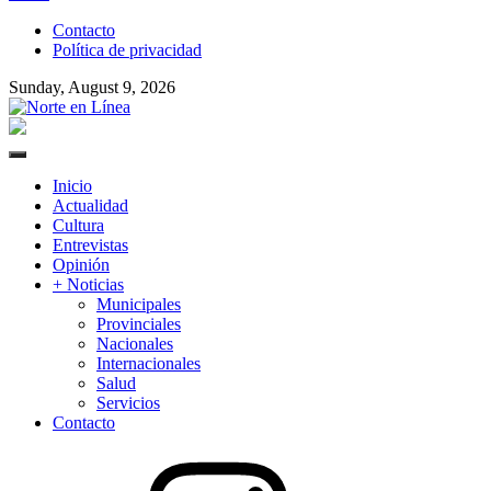
to
Contacto
content
Política de privacidad
Sunday, August 9, 2026
Norte en Línea
Primary
Menu
Inicio
Actualidad
Cultura
Entrevistas
Opinión
+ Noticias
Municipales
Provinciales
Nacionales
Internacionales
Salud
Servicios
Contacto
Instagram