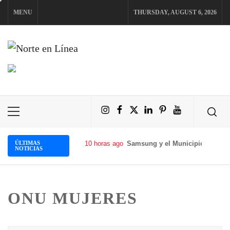
Skip
MENU
THURSDAY, AUGUST 6, 2026
to
content
NORTE EN LÍNEA
Instagram
Facebook
X
LinkedIn
Pinterest
YouTube
Primary
Menu
ÚLTIMAS
10 horas ago
Samsung y el Municipio de Tafí 
NOTICIAS
ONU MUJERES