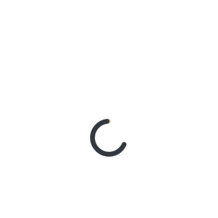
ENTRADAS RECIENTES
Qué hacer en los principales destinos de
nieve de Sudamérica más allá del esquí: las
experiencias que marcan tendencia este
invierno
9 agosto, 2026
Día Internacional del Gato: cuánto
cuesta realmente cuidar un gato y
qué cubre un seguro de mascotas
8 agosto, 2026