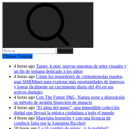
Buscar:
Últimas Noticias
4 horas ago
Tango, k-pop, nuevas muestras de artes visuales y
un fin de semana dedicado a los niños
4 horas ago
Cómo los poseedores de criptomonedas pueden
usar SHRMiner para explorar más oportunidades de ingresos
y lograr fácilmente un crecimiento diario del 4% en sus
activos digitales
4 horas ago
Con The Future P&L, Natura pone a disposición
su método de gestión financiera de impacto
4 horas ago
“El alma del tango”, una imperdible colección
digital que llevará la música ciudadana a todo el mundo
4 horas ago
Manejaba borracho y con una licencia de
conducir falsa por la Autopista Riccheri
18 horas ago
La IA cambió de relato: ¿y la realidad?