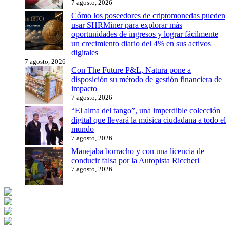
7 agosto, 2026
Cómo los poseedores de criptomonedas pueden
usar SHRMiner para explorar más
oportunidades de ingresos y lograr fácilmente
un crecimiento diario del 4% en sus activos
digitales
7 agosto, 2026
Con The Future P&L, Natura pone a
disposición su método de gestión financiera de
impacto
7 agosto, 2026
“El alma del tango”, una imperdible colección
digital que llevará la música ciudadana a todo el
mundo
7 agosto, 2026
Manejaba borracho y con una licencia de
conducir falsa por la Autopista Riccheri
7 agosto, 2026