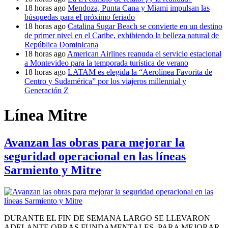
18 horas ago
Mendoza, Punta Cana y Miami impulsan las
búsquedas para el próximo feriado
18 horas ago
Catalina Sugar Beach se convierte en un destino
de primer nivel en el Caribe, exhibiendo la belleza natural de
República Dominicana
18 horas ago
American Airlines reanuda el servicio estacional
a Montevideo para la temporada turística de verano
18 horas ago
LATAM es elegida la “Aerolínea Favorita de
Centro y Sudamérica” por los viajeros millennial y
Generación Z
Línea Mitre
Avanzan las obras para mejorar la
seguridad operacional en las líneas
Sarmiento y Mitre
DURANTE EL FIN DE SEMANA LARGO SE LLEVARON
ADELANTE OBRAS FUNDAMENTALES, PARA MEJORAR