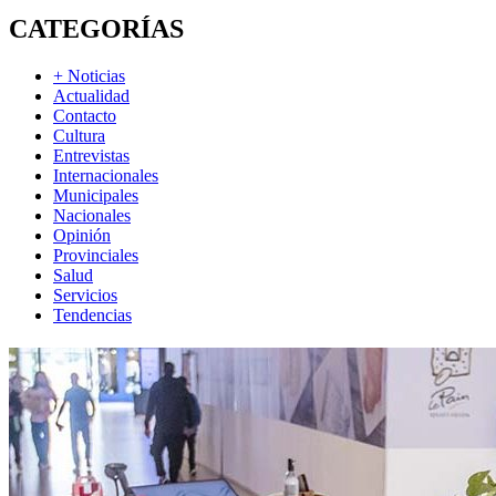
CATEGORÍAS
+ Noticias
Actualidad
Contacto
Cultura
Entrevistas
Internacionales
Municipales
Nacionales
Opinión
Provinciales
Salud
Servicios
Tendencias