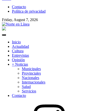
to
Contacto
content
Política de privacidad
Friday, August 7, 2026
Norte en Línea
Primary
Menu
Inicio
Actualidad
Cultura
Entrevistas
Opinión
+ Noticias
Municipales
Provinciales
Nacionales
Internacionales
Salud
Servicios
Contacto
Instagram