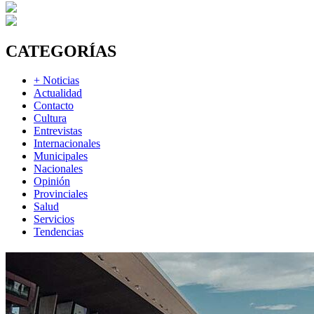
CATEGORÍAS
+ Noticias
Actualidad
Contacto
Cultura
Entrevistas
Internacionales
Municipales
Nacionales
Opinión
Provinciales
Salud
Servicios
Tendencias