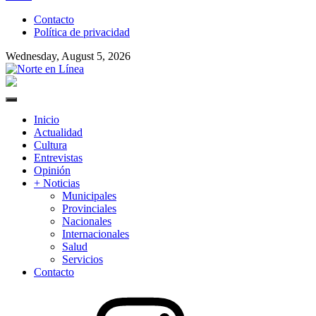
to
Contacto
content
Política de privacidad
Wednesday, August 5, 2026
Norte en Línea
Primary
Menu
Inicio
Actualidad
Cultura
Entrevistas
Opinión
+ Noticias
Municipales
Provinciales
Nacionales
Internacionales
Salud
Servicios
Contacto
Instagram