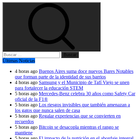
Buscar:
Últimas Noticias
4 horas ago
Buenos Aires suma doce nuevos Bares Notables
que forman parte de la identidad de sus barrios
4 horas ago
Samsung y el Municipio de Tafí Viejo se unen
para fortalecer la educación STEM
5 horas ago
Mercedes-Benz celebra 30 años como Safety Car
oficial de la F1®
5 horas ago
Los riesgos invisibles que también amenazan a
los gatos que nunca salen de casa
5 horas ago
Regalar experiencias que se convierten en
recuerdos
5 horas ago
Bitcoin se desacopla mientras el rango se
mantiene
5 horas ago
El impacto de la nutrición en el abordaje integral