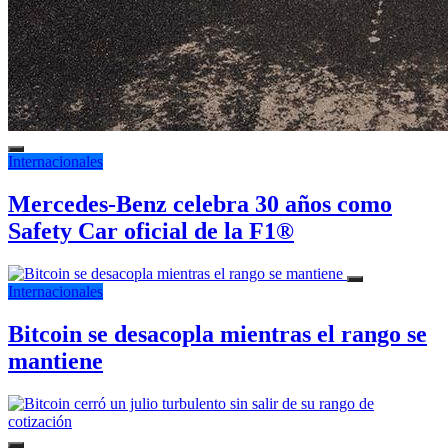
Internacionales
Mercedes-Benz celebra 30 años como
Safety Car oficial de la F1®
Internacionales
Bitcoin se desacopla mientras el rango se
mantiene