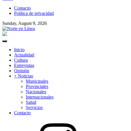
to
Contacto
content
Política de privacidad
Sunday, August 9, 2026
Norte en Línea
Primary
Menu
Inicio
Actualidad
Cultura
Entrevistas
Opinión
+ Noticias
Municipales
Provinciales
Nacionales
Internacionales
Salud
Servicios
Contacto
Instagram