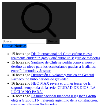
Buscar:
Últimas Noticias
15 horas ago
Día Internacional del Gato: cuánto cuesta
realmente cuidar un gato y qué cubre un seguro de mascotas
15 horas ago
Santiago de Chile se perfila como el nuevo
destino de nieve para los ecuatorianos gracias a la alianza
entre Polimundo y Jetsmart
16 horas ago
Distracción al volante y vuelco en General
Pacheco: no hubo heridos de gravedad
16 horas ago
HBO MAX revela el primer teaser de la
segunda temporada de la serie ‘CIUDAD DE DIOS: LA
LUCHA NO PARA’
16 horas ago
La multinacional irlandesa Kingspan Group
elige a Grupo LTN, referente argentino de la construcción,
para expandirse en Sudamérica