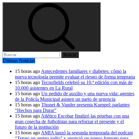
Buscar:
Últimas Noticias
15 horas ago
Antecedentes familiares y diabetes: cómo la
nueva tecnología permite evaluar el riesgo de forma temprana
15 horas ago
Tecnofields celebró su 10.ª edición con más de
10.000 asistentes en La Rural
15 horas ago
Un pedido de auxilio y una nueva vida: agentes
de la Policía Municipal asisten un parto de urgencia
15 horas ago
Thonet & Vander presenta Kumpel: parlantes
“Hechos para Durar”
15 horas ago
Atlético Escobar finalizó las pruebas con una
gran cosecha de futbolistas para reforzar el presente y el
futuro de la institución
15 horas ago
AMIA lanzó la segunda temporada del podcast
“Tengo un amigo judío” y anunció un nuevo formato para