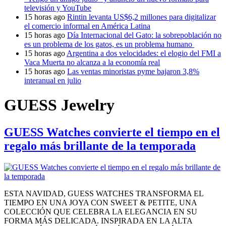
televisión y YouTube
15 horas ago
Rintin levanta US$6,2 millones para digitalizar
el comercio informal en América Latina
15 horas ago
Día Internacional del Gato: la sobrepoblación no
es un problema de los gatos, es un problema humano
15 horas ago
Argentina a dos velocidades: el elogio del FMI a
Vaca Muerta no alcanza a la economía real
15 horas ago
Las ventas minoristas pyme bajaron 3,8%
interanual en julio
GUESS Jewelry
GUESS Watches convierte el tiempo en el
regalo más brillante de la temporada
ESTA NAVIDAD, GUESS WATCHES TRANSFORMA EL
TIEMPO EN UNA JOYA CON SWEET & PETITE, UNA
COLECCIÓN QUE CELEBRA LA ELEGANCIA EN SU
FORMA MÁS DELICADA. INSPIRADA EN LA ALTA