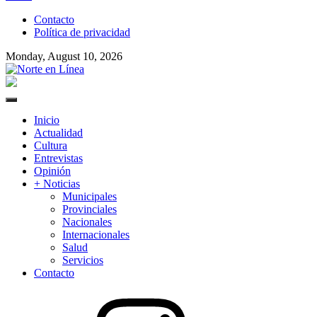
to
Contacto
content
Política de privacidad
Monday, August 10, 2026
Norte en Línea
Primary
Menu
Inicio
Actualidad
Cultura
Entrevistas
Opinión
+ Noticias
Municipales
Provinciales
Nacionales
Internacionales
Salud
Servicios
Contacto
Instagram