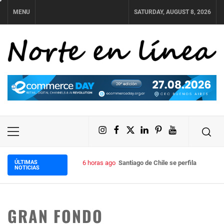
Skip
MENU
SATURDAY, AUGUST 8, 2026
to
content
NORTE EN LÍNEA
Instagram
Facebook
X
LinkedIn
Pinterest
YouTube
Primary
Menu
ÚLTIMAS
6 horas ago
Santiago de Chile se perfila como el
NOTICIAS
GRAN FONDO