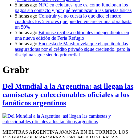
5 horas ago
NFC en celulares: qué es, cómo funcionan los
pagos sin contacto y por qué reemplazan a las tarjetas físicas
5 horas ago
Construir ya no cuesta lo que dice el metro
cuadrado: los 5 errores que pueden encarecer una obra hasta
un 50%
5 horas ago
Bithouse recibe a editoriales independientes en
una nueva edición de Feria Refugio
5 horas ago
Encuesta de Marsh revela que el apetito de las
aseguradoras por el crédito privado sigue creciendo, pero la
disciplina sigue siendo primordial
Grabr
Del Mundial a la Argentina: así llegan las
camisetas y coleccionables oficiales a los
fanáticos argentinos
MIENTRAS ARGENTINA AVANZA EN EL TORNEO, LOS
VIAJEROS QUE REGRESAN DEL MUNDIAL ESTÁN