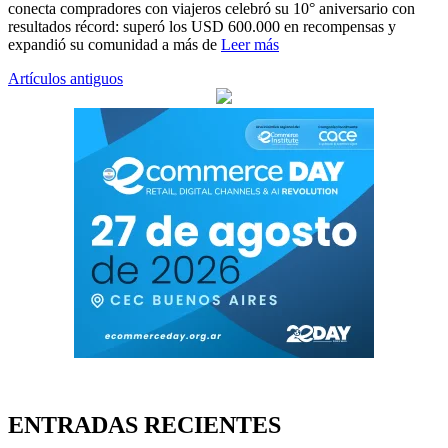
conecta compradores con viajeros celebró su 10° aniversario con
resultados récord: superó los USD 600.000 en recompensas y
expandió su comunidad a más de
Leer más
Navegación
Artículos antiguos
de
entradas
ENTRADAS RECIENTES