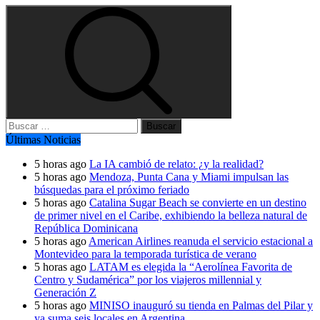
Buscar:
Últimas Noticias
5 horas ago
La IA cambió de relato: ¿y la realidad?
5 horas ago
Mendoza, Punta Cana y Miami impulsan las
búsquedas para el próximo feriado
5 horas ago
Catalina Sugar Beach se convierte en un destino
de primer nivel en el Caribe, exhibiendo la belleza natural de
República Dominicana
5 horas ago
American Airlines reanuda el servicio estacional a
Montevideo para la temporada turística de verano
5 horas ago
LATAM es elegida la “Aerolínea Favorita de
Centro y Sudamérica” por los viajeros millennial y
Generación Z
5 horas ago
MINISO inauguró su tienda en Palmas del Pilar y
ya suma seis locales en Argentina