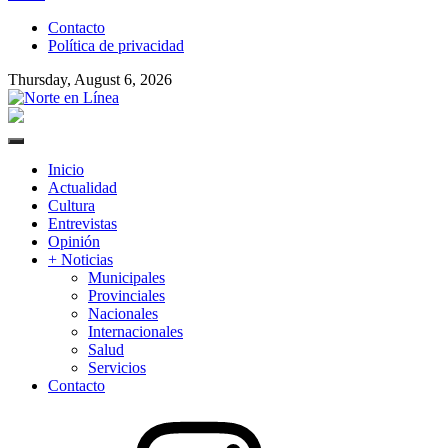
to
Contacto
content
Política de privacidad
Thursday, August 6, 2026
Norte en Línea
Primary
Menu
Inicio
Actualidad
Cultura
Entrevistas
Opinión
+ Noticias
Municipales
Provinciales
Nacionales
Internacionales
Salud
Servicios
Contacto
Instagram