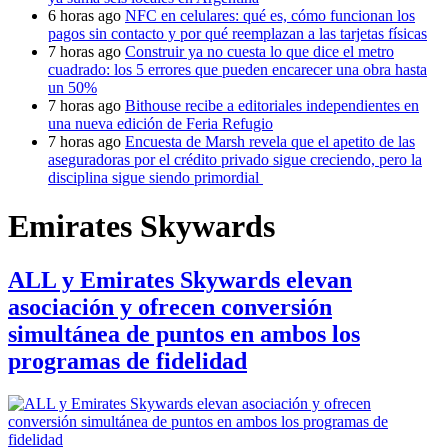
6 horas ago
NFC en celulares: qué es, cómo funcionan los
pagos sin contacto y por qué reemplazan a las tarjetas físicas
7 horas ago
Construir ya no cuesta lo que dice el metro
cuadrado: los 5 errores que pueden encarecer una obra hasta
un 50%
7 horas ago
Bithouse recibe a editoriales independientes en
una nueva edición de Feria Refugio
7 horas ago
Encuesta de Marsh revela que el apetito de las
aseguradoras por el crédito privado sigue creciendo, pero la
disciplina sigue siendo primordial
Emirates Skywards
ALL y Emirates Skywards elevan
asociación y ofrecen conversión
simultánea de puntos en ambos los
programas de fidelidad