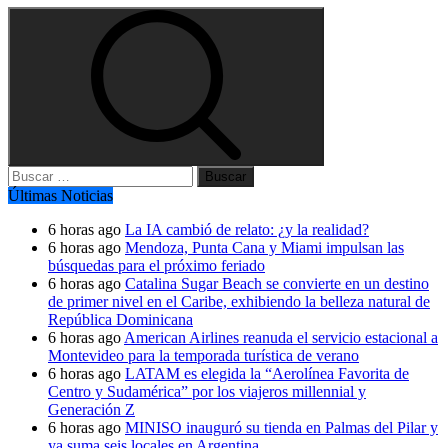
Buscar:
Últimas Noticias
6 horas ago
La IA cambió de relato: ¿y la realidad?
6 horas ago
Mendoza, Punta Cana y Miami impulsan las
búsquedas para el próximo feriado
6 horas ago
Catalina Sugar Beach se convierte en un destino
de primer nivel en el Caribe, exhibiendo la belleza natural de
República Dominicana
6 horas ago
American Airlines reanuda el servicio estacional a
Montevideo para la temporada turística de verano
6 horas ago
LATAM es elegida la “Aerolínea Favorita de
Centro y Sudamérica” por los viajeros millennial y
Generación Z
6 horas ago
MINISO inauguró su tienda en Palmas del Pilar y
ya suma seis locales en Argentina