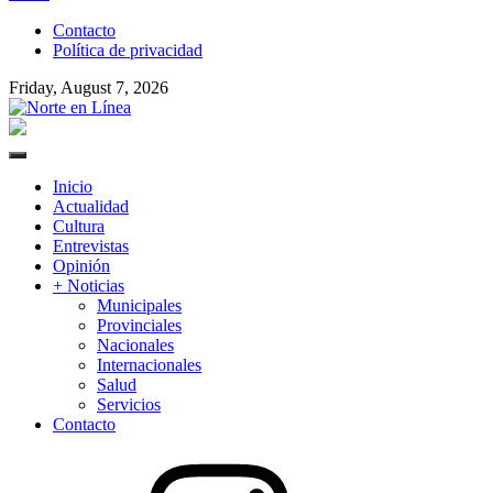
to
Contacto
content
Política de privacidad
Friday, August 7, 2026
Norte en Línea
Primary
Menu
Inicio
Actualidad
Cultura
Entrevistas
Opinión
+ Noticias
Municipales
Provinciales
Nacionales
Internacionales
Salud
Servicios
Contacto
Instagram