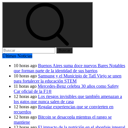
Buscar:
Últimas Noticias
10 horas ago
Buenos Aires suma doce nuevos Bares Notables
que forman parte de la identidad de sus barrios
10 horas ago
Samsung y el Municipio de Tafí Viejo se unen
para fortalecer la educación STEM
11 horas ago
Mercedes-Benz celebra 30 años como Safety
Car oficial de la F1®
12 horas ago
Los riesgos invisibles que también amenazan a
los gatos que nunca salen de casa
12 horas ago
Regalar experiencias que se convierten en
recuerdos
12 horas ago
Bitcoin se desacopla mientras el rango se
mantiene
12 horas ago
El impacto de la nutrición en el abordaje integral