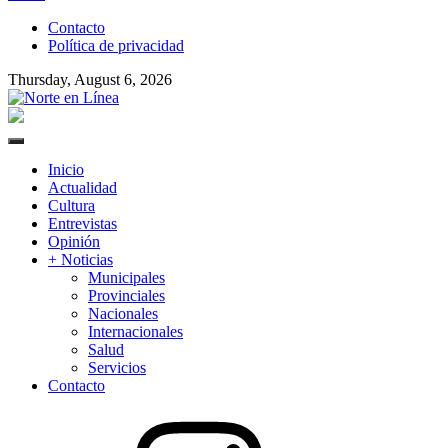
to
Contacto
content
Política de privacidad
Thursday, August 6, 2026
Norte en Línea
Primary
Menu
Inicio
Actualidad
Cultura
Entrevistas
Opinión
+ Noticias
Municipales
Provinciales
Nacionales
Internacionales
Salud
Servicios
Contacto
Instagram