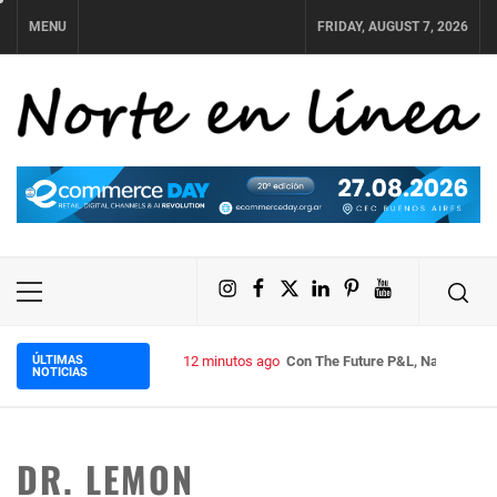
Skip
MENU
FRIDAY, AUGUST 7, 2026
to
content
NORTE EN LÍNEA
Instagram
Facebook
X
LinkedIn
Pinterest
YouTube
Primary
Menu
ÚLTIMAS
12 minutos ago
Con The Future P&L, Natura pone 
NOTICIAS
DR. LEMON