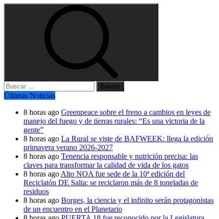
Buscar:
Últimas Noticias
8 horas ago
Greenpeace sobre el freno a cambios en leyes de
manejo del fuego y de tierras rurales: “Es una victoria de la
gente”
8 horas ago
La Rural se viste de BAFWEEK: llega la edición
primavera verano 2026-2027
8 horas ago
Tenencia responsable y nutrición precisa: las
claves para transformar la calidad de vida de los gatos
8 horas ago
Alto NOA fue sede de la 10ª edición del
Reciclatón DE Salta: se reciclaron más de 8 toneladas de
residuos
8 horas ago
Borges, la ciencia y el infinito serán protagonistas
de un encuentro en el Planetario
8 horas ago
PUERTA 18 fue reconocido por la Legislatura