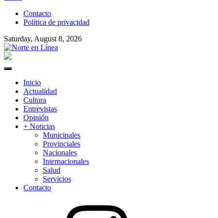
to
Contacto
content
Política de privacidad
Saturday, August 8, 2026
Norte en Línea
Primary
Menu
Inicio
Actualidad
Cultura
Entrevistas
Opinión
+ Noticias
Municipales
Provinciales
Nacionales
Internacionales
Salud
Servicios
Contacto
Instagram