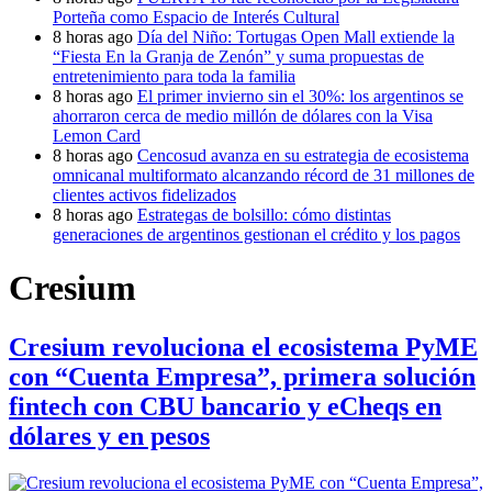
Porteña como Espacio de Interés Cultural
8 horas ago
Día del Niño: Tortugas Open Mall extiende la
“Fiesta En la Granja de Zenón” y suma propuestas de
entretenimiento para toda la familia
8 horas ago
El primer invierno sin el 30%: los argentinos se
ahorraron cerca de medio millón de dólares con la Visa
Lemon Card
8 horas ago
Cencosud avanza en su estrategia de ecosistema
omnicanal multiformato alcanzando récord de 31 millones de
clientes activos fidelizados
8 horas ago
Estrategas de bolsillo: cómo distintas
generaciones de argentinos gestionan el crédito y los pagos
Cresium
Cresium revoluciona el ecosistema PyME
con “Cuenta Empresa”, primera solución
fintech con CBU bancario y eCheqs en
dólares y en pesos