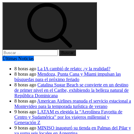
Buscar:
Últimas Noticias
8 horas ago
La IA cambió de relato: ¿y la realidad?
8 horas ago
Mendoza, Punta Cana y Miami impulsan las
búsquedas para el próximo feriado
8 horas ago
Catalina Sugar Beach se convierte en un destino
de primer nivel en el Caribe, exhibiendo la belleza natural de
República Dominicana
8 horas ago
American Airlines reanuda el servicio estacional a
Montevideo para la temporada turística de verano
9 horas ago
LATAM es elegida la “Aerolínea Favorita de
Centro y Sudamérica” por los viajeros millennial y
Generación Z
9 horas ago
MINISO inauguró su tienda en Palmas del Pilar y
ya suma seis locales en Argentina