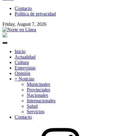
to
Contacto
content
Política de privacidad
Friday, August 7, 2026
Norte en Línea
Primary
Menu
Inicio
Actualidad
Cultura
Entrevistas
Opinión
+ Noticias
Municipales
Provinciales
Nacionales
Internacionales
Salud
Servicios
Contacto
Instagram