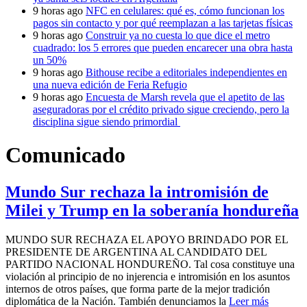
9 horas ago
NFC en celulares: qué es, cómo funcionan los
pagos sin contacto y por qué reemplazan a las tarjetas físicas
9 horas ago
Construir ya no cuesta lo que dice el metro
cuadrado: los 5 errores que pueden encarecer una obra hasta
un 50%
9 horas ago
Bithouse recibe a editoriales independientes en
una nueva edición de Feria Refugio
9 horas ago
Encuesta de Marsh revela que el apetito de las
aseguradoras por el crédito privado sigue creciendo, pero la
disciplina sigue siendo primordial
Comunicado
Mundo Sur rechaza la intromisión de
Milei y Trump en la soberanía hondureña
MUNDO SUR RECHAZA EL APOYO BRINDADO POR EL
PRESIDENTE DE ARGENTINA AL CANDIDATO DEL
PARTIDO NACIONAL HONDUREÑO. Tal cosa constituye una
violación al principio de no injerencia e intromisión en los asuntos
internos de otros países, que forma parte de la mejor tradición
diplomática de la Nación. También denunciamos la
Leer más